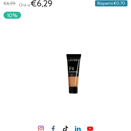
€6,29
€6,99
Risparmi
€0,70
Ora a
10%