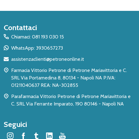
Inizio
Contattaci
del
Chiamaci: 081 193 030 15
piè
WhatsApp: 3930657273
di
assistenzaclienti@petroneonline.it
pagina
Farmacia Vittorio Petrone di Petrone Mariavittoria e C.
SRL Via Portamedina 8, 80134 - Napoli NA P.IVA:
01211040637 REA: NA-302855
Parafarmacia Vittorio Petrone di Petrone Mariavittoria e
C. SRL Via Ferrante Imparato, 190 80146 - Napoli NA
Seguici