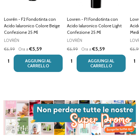
Lovrén - F2 Fondotinta con
Lovren - F1 Fondotinta con
Lovr
Acido Ialuronico Colore Beige
Acido Ialuronico Colore Light
Acid
Confezione 25 Ml
Confezione 25 Ml
Medi
LOVRÉN
LOVRÉN
LOV
€5,59
€5,59
€6,99
Ora a
€6,99
Ora a
€6,9
Quantità:
Quantità:
Quan
AGGIUNGI AL
AGGIUNGI AL
CARRELLO
CARRELLO