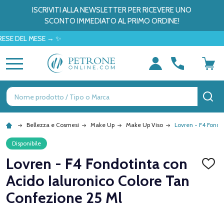
ISCRIVITI ALLA NEWSLETTER PER RICEVERE UNO
SCONTO IMMEDIATO AL PRIMO ORDINE!
DEL MESE → ✨
MENU
Ricerca
CE
Bellezza e Cosmesi
Make Up
Make Up Viso
Lovren - F4 Fondo
Disponibile
Lovren - F4 Fondotinta con
AGGI
ALLA
Acido Ialuronico Colore Tan
LISTA
DEI
Confezione 25 Ml
DESID