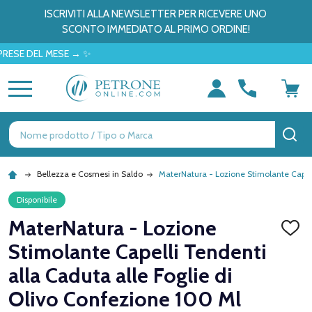
ISCRIVITI ALLA NEWSLETTER PER RICEVERE UNO
SCONTO IMMEDIATO AL PRIMO ORDINE!
DEL MESE → ✨
MENU
Ricerca
CE
Bellezza e Cosmesi in Saldo
MaterNatura - Lozione Stimolante Capell
Disponibile
MaterNatura - Lozione
AGGI
ALLA
Stimolante Capelli Tendenti
LISTA
DEI
alla Caduta alle Foglie di
DESID
Olivo Confezione 100 Ml