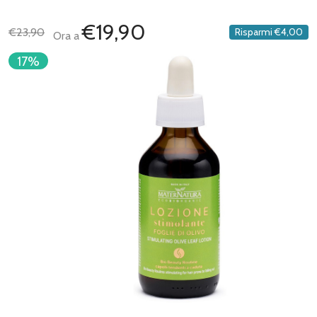
€19,90
€23,90
Risparmi
€4,00
Ora a
17%