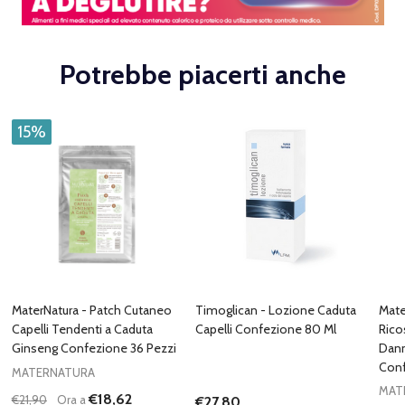
Potrebbe piacerti anche
15%
MaterNatura - Patch Cutaneo
Timoglican - Lozione Caduta
Mate
Capelli Tendenti a Caduta
Capelli Confezione 80 Ml
Rico
Ginseng Confezione 36 Pezzi
Dann
Conf
MATERNATURA
MAT
€18,62
€21,90
Ora a
€27,80