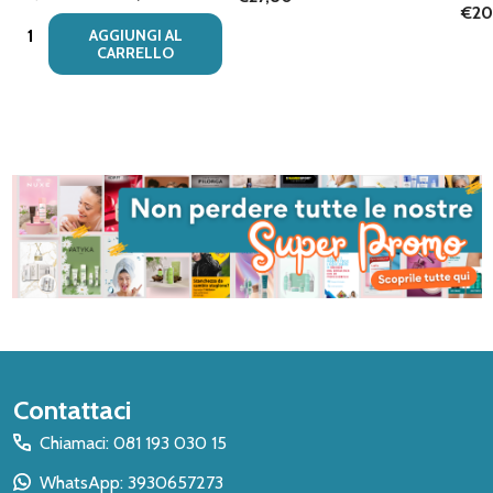
€20
Quantità:
AGGIUNGI AL
CARRELLO
Inizio
Contattaci
del
Chiamaci: 081 193 030 15
piè
WhatsApp: 3930657273