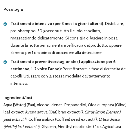
Posologia
Trattamento intensivo (per 3 mesi a giorni alterni):
Distribuire,
pre-shampoo, 30 gocce su tutto il cuoio capelluto,
massaggiando delicatamente. Si consiglia di lasciare in posa
durante la notte per aumentare l’efficacia del prodotto, oppure
almeno per 1 ora prima di procedere alla detersione.
Trattamento preventivo/stagionale (1 applicazione per 6
settimane, 1-2 volte l’anno):
Per rafforzare la fase di ricrescita dei
capelli. Utilizzare con la stessa modalità del trattamento
intensivo.
Ingredienti/Inci
Aqua [Water] (Eau), Alcohol denat., Propanediol, Olea europaea (Olive)
leaf extract, Avena sativa (Oat) bran extract (
), Citrus limon (Lemon)
peel extract (
), Coffea arabica (Coffee) seed extract (
), Urtica dioica
(Nettle) leaf extract (
), Glycerin, Menthyl nicotinate. (* da Agricoltura