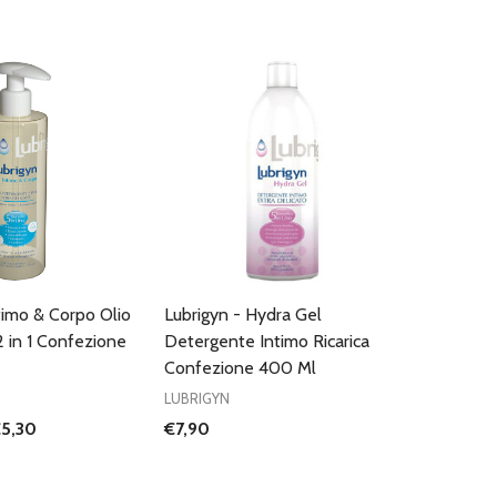
timo & Corpo Olio
Lubrigyn - Hydra Gel
 in 1 Confezione
Detergente Intimo Ricarica
Confezione 400 Ml
LUBRIGYN
5,30
€7,90
I QUANTITÀ DI UNDEFINED
NTA QUANTITÀ DI UNDEFINED
AGGIUNGI AL
CARRELLO