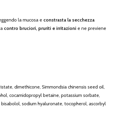
teggendo la mucosa e
constrasta la secchezza
va
contro bruciori, pruriti e irritazioni
e ne previene
yristate, dimethicone, Simmondsia chinensis seed oil,
lcohol, cocamidopropyl betaine, potassium sorbate,
, bisabolol, sodium hyaluronate, tocopherol, ascorbyl