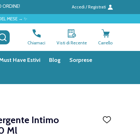
O ORDINE!
Accedi / Registrati
CERCA
Chiamaci
Visti di Recente
Carrello
Must Have Estivi
Blog
Sorprese
ergente Intimo
AGGIUNGI
ALLA
0 Ml
LISTA
DEI