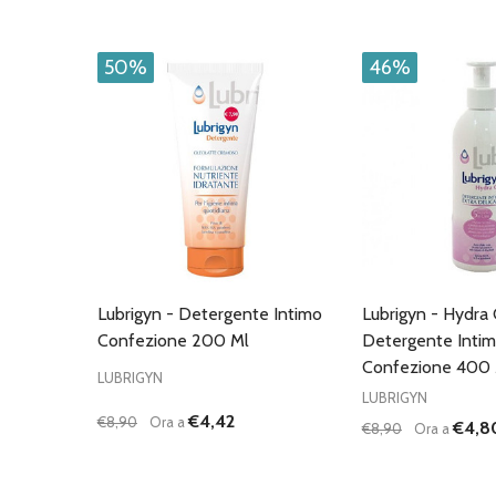
50%
46%
Lubrigyn - Detergente Intimo
Lubrigyn - Hydra 
Confezione 200 Ml
Detergente Inti
Confezione 400 
LUBRIGYN
LUBRIGYN
€4,42
€8,90
Ora a
€4,8
€8,90
Ora a
Quantità:
Quantità:
DIMINUISCI QUANTITÀ DI UNDEFINED
AUMENTA QUANTITÀ DI UNDEFINED
DIMINUISCI QU
AUMENTA
AGGIUNGI AL
AG
CARRELLO
C