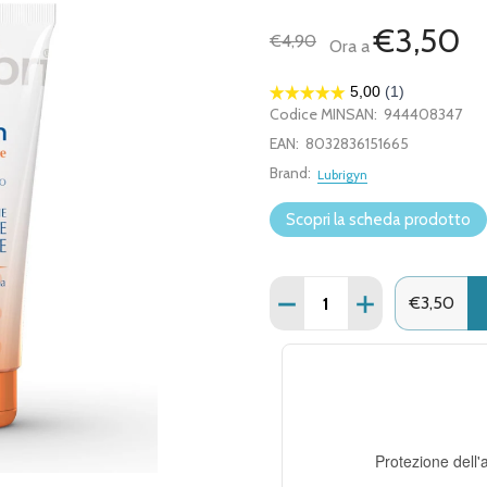
€3,50
€4,90
Ora a
Codice MINSAN:
944408347
EAN:
8032836151665
Brand:
Lubrigyn
Scopri la scheda prodotto
Quantità:
DIMINUISCI QUANTITÀ DI
AUMENTA QUANT
€3,50