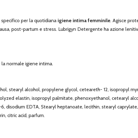
specifico per la quotidiana
igiene intima femminile
. Agisce pro
pausa, post-partum e stress. Lubrigyn Detergente ha azione leniti
la normale igiene intima.
ohol, stearyl alcohol, propylene glycol, ceteareth- 12, isopropyl m
drolyzed elastin, isopropyl palmitate, phenoxyethanol, cetearyl a
6, disodium EDTA, Stearyl heptanoate, lecithin, stearyl caprylate
n, citric acid, parfum.