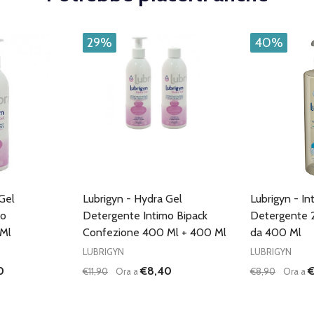
29%
40%
Gel
Lubrigyn - Hydra Gel
Lubrigyn - In
mo
Detergente Intimo Bipack
Detergente 2
Ml
Confezione 400 Ml + 400 Ml
da 400 Ml
LUBRIGYN
LUBRIGYN
0
€8,40
€
€11,90
Ora a
€8,90
Ora a
Quantità:
Quantità:
ANTITÀ DI UNDEFINED
 QUANTITÀ DI UNDEFINED
DIMINUISCI QUANTITÀ DI UNDEFINED
AUMENTA QUANTITÀ DI UNDEFINED
DIMINUISC
AUME
GIUNGI AL
AGGIUNGI AL
ARRELLO
CARRELLO