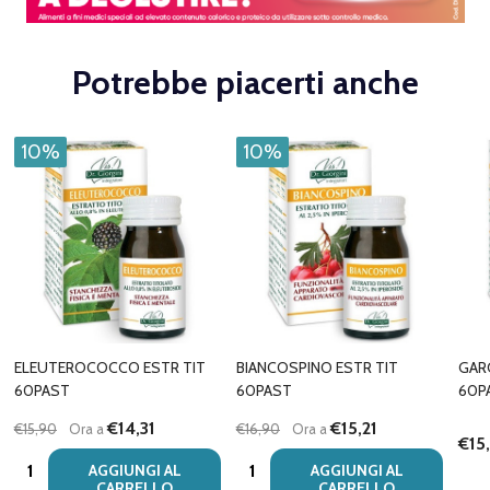
Potrebbe piacerti anche
10%
10%
ELEUTEROCOCCO ESTR TIT
BIANCOSPINO ESTR TIT
GARC
60PAST
60PAST
60P
€14,31
€15,21
€15,90
Ora a
€16,90
Ora a
€15
Quantità:
Quantità:
AGGIUNGI AL
AGGIUNGI AL
CARRELLO
CARRELLO