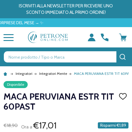
ISCRIVITI ALLA NEWSLETTER PER RICEVERE UNO
SCONTO IMMEDIATO AL PRIMO ORDINE!
E DEL MESE → ✨
MENU
Ricerca
CE
Integratori
Integratori Mente
MACA PERUVIANA ESTR TIT 60PAS
Disponibile
MACA PERUVIANA ESTR TIT
AGGI
ALLA
60PAST
LISTA
DEI
DESID
€17,01
€18,90
Risparmi
€1,89
Ora a