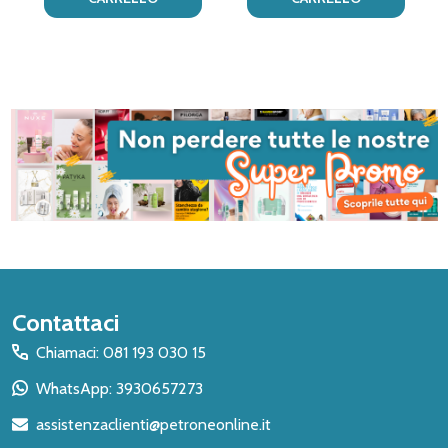
Inizio
Contattaci
del
Chiamaci: 081 193 030 15
piè
WhatsApp: 3930657273
di
assistenzaclienti@petroneonline.it
pagina