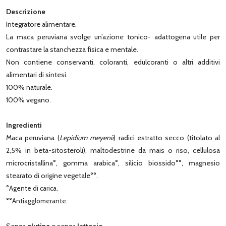
Descrizione
Integratore alimentare.
La maca peruviana svolge un’azione tonico- adattogena utile per
contrastare la stanchezza fisica e mentale.
Non contiene conservanti, coloranti, edulcoranti o altri additivi
alimentari di sintesi.
100% naturale.
100% vegano.
Ingredienti
Maca peruviana (
Lepidium meyenii
) radici estratto secco (titolato al
2,5% in beta-sitosteroli), maltodestrine da mais o riso, cellulosa
microcristallina°, gomma arabica°, silicio biossido°°, magnesio
stearato di origine vegetale°°.
°Agente di carica.
°°Antiagglomerante.
Senza
glutine
e senza
lattosio
.