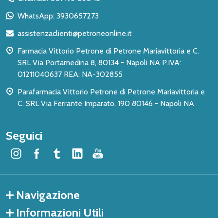
piè
WhatsApp: 3930657273
di
assistenzaclienti@petroneonline.it
pagina
Farmacia Vittorio Petrone di Petrone Mariavittoria e C.
SRL Via Portamedina 8, 80134 - Napoli NA P.IVA:
01211040637 REA: NA-302855
Parafarmacia Vittorio Petrone di Petrone Mariavittoria e
C. SRL Via Ferrante Imparato, 190 80146 - Napoli NA
Seguici
Navigazione
Informazioni Utili