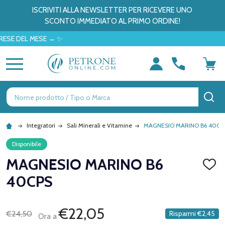
ISCRIVITI ALLA NEWSLETTER PER RICEVERE UNO
SCONTO IMMEDIATO AL PRIMO ORDINE!
EL MESE → ✨
MENU
Ricerca
CE
Integratori
Sali Minerali e Vitamine
MAGNESIO MARINO B6 40CP
Disponibile
MAGNESIO MARINO B6
AGGI
ALLA
40CPS
LISTA
DEI
DESID
€22,05
€24,50
Risparmi
€2,45
Ora a