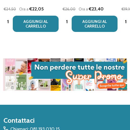
€22,05
€23,40
€24,50
Ora a
€26,00
Ora a
€19,
Quantità:
Quantità:
Quan
AGGIUNGI AL
AGGIUNGI AL
CARRELLO
CARRELLO
Inizio
Contattaci
del
Chiamaci: 081 193 030 15