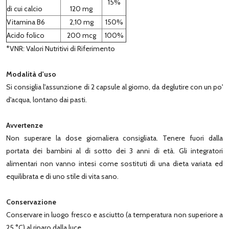
15%
di cui calcio
120 mg
Vitamina B6
2,10 mg
150%
Acido folico
200 mcg
100%
*VNR: Valori Nutritivi di Riferimento
Modalità d'uso
Si consiglia l'assunzione di 2 capsule al giorno, da deglutire con un po'
d'acqua, lontano dai pasti.
Avvertenze
Non superare la dose giornaliera consigliata. Tenere fuori dalla
portata dei bambini al di sotto dei 3 anni di età. Gli integratori
alimentari non vanno intesi come sostituti di una dieta variata ed
equilibrata e di uno stile di vita sano.
Conservazione
Conservare in luogo fresco e asciutto (a temperatura non superiore a
25 °C) al riparo dalla luce.