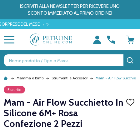
ISCRIVITI ALLA NEWSLETTER PER RICEVERE UNO
SCONTO IMMEDIATO AL PRIMO ORDINE!
ESE DEL MESE → ✨
MENU
Ricerca
CE
Mamma e Bimbi
Strumenti e Accessori
Mam - Air Flow Succhietto
Esaurito
Mam - Air Flow Succhietto In
AGGI
ALLA
Silicone 6M+ Rosa
LISTA
DEI
Confezione 2 Pezzi
DESID