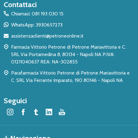
Inizio
Contattaci
del
Chiamaci: 081 193 030 15
piè
WhatsApp: 3930657273
di
assistenzaclienti@petroneonline.it
pagina
Farmacia Vittorio Petrone di Petrone Mariavittoria e C.
SRL Via Portamedina 8, 80134 - Napoli NA P.IVA:
01211040637 REA: NA-302855
Parafarmacia Vittorio Petrone di Petrone Mariavittoria e
C. SRL Via Ferrante Imparato, 190 80146 - Napoli NA
Seguici