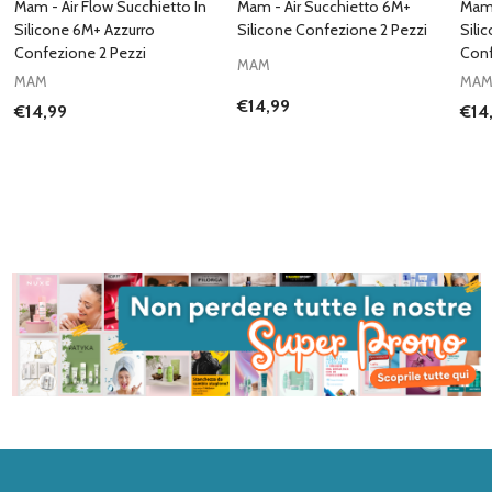
Mam - Air Flow Succhietto In
Mam - Air Succhietto 6M+
Mam 
Silicone 6M+ Azzurro
Silicone Confezione 2 Pezzi
Sili
Confezione 2 Pezzi
Conf
MAM
MAM
MA
€14,99
€14,99
€14