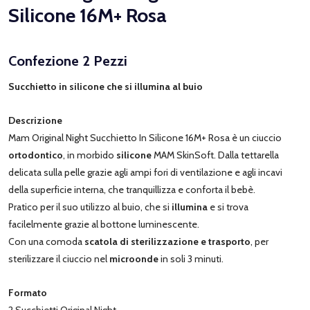
Silicone 16M+ Rosa
Confezione 2 Pezzi
Succhietto in silicone che si illumina al buio
Descrizione
Mam Original Night Succhietto In Silicone 16M+ Rosa è un ciuccio
ortodontico
, in morbido
silicone
MAM SkinSoft. Dalla tettarella
delicata sulla pelle grazie agli ampi fori di ventilazione e agli incavi
della superficie interna, che tranquillizza e conforta il bebè.
Pratico per il suo utilizzo al buio, che si
illumina
e si trova
facilelmente grazie al bottone luminescente.
Con una comoda
scatola di sterilizzazione e trasporto
, per
sterilizzare il ciuccio nel
microonde
in soli 3 minuti.
Formato
2 Succhietti Original Night