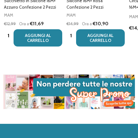
Succhietto In Silicone 16M+
Silicone 16M+ Rosa
Circ
Azzurro Confezione 2 Pezzi
Confezione 2 Pezzi
16M+
MAM
MAM
MA
€11,69
€10,90
€12,99
Ora a
€14,99
Ora a
€14
Quantità:
Quantità:
AGGIUNGI AL
AGGIUNGI AL
CARRELLO
CARRELLO