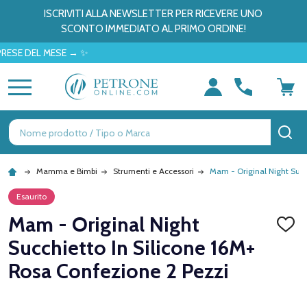
ISCRIVITI ALLA NEWSLETTER PER RICEVERE UNO
SCONTO IMMEDIATO AL PRIMO ORDINE!
DEL MESE → ✨
MENU
Ricerca
CE
Mamma e Bimbi
Strumenti e Accessori
Mam - Original Night Succ
Esaurito
Mam - Original Night
AGGI
ALLA
Succhietto In Silicone 16M+
LISTA
DEI
Rosa Confezione 2 Pezzi
DESID