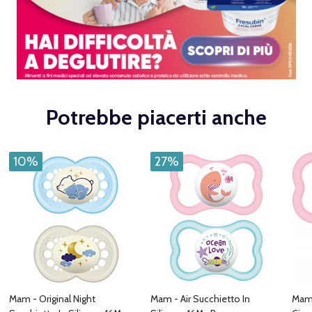
Potrebbe piacerti anche
10%
27%
Mam - Original Night
Mam - Air Succhietto In
Mam 