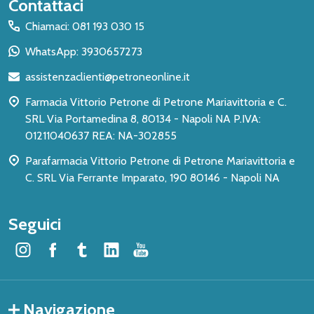
Inizio
Contattaci
del
Chiamaci: 081 193 030 15
piè
WhatsApp: 3930657273
di
assistenzaclienti@petroneonline.it
pagina
Farmacia Vittorio Petrone di Petrone Mariavittoria e C.
SRL Via Portamedina 8, 80134 - Napoli NA P.IVA:
01211040637 REA: NA-302855
Parafarmacia Vittorio Petrone di Petrone Mariavittoria e
C. SRL Via Ferrante Imparato, 190 80146 - Napoli NA
Seguici
Navigazione