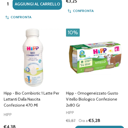
€3,25
Quantità:
AGGIUNGI AL CARRELLO
CONFRONTA
CONFRONTA
10%
Hipp - Bio Combiotic 1 Latte Per
Hipp - Omogeneizzato Gusto
Lattanti Dalla Nascita
Vitello Biologico Confezione
Confezione 470 Ml
2x80 Gr
HIPP
HIPP
€5,28
€5,87
Ora a
€4,38