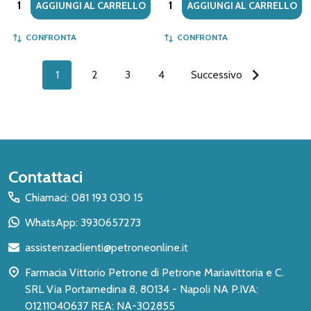
AGGIUNGI AL CARRELLO
AGGIUNGI AL CARRELLO
CONFRONTA
CONFRONTA
1
2
3
4
Successivo
Inizio
Contattaci
del
Chiamaci: 081 193 030 15
piè
WhatsApp: 3930657273
di
assistenzaclienti@petroneonline.it
pagina
Farmacia Vittorio Petrone di Petrone Mariavittoria e C.
SRL Via Portamedina 8, 80134 - Napoli NA P.IVA:
01211040637 REA: NA-302855