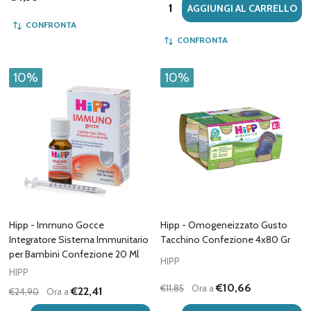
Quantità:
AGGIUNGI AL CARRELLO
CONFRONTA
CONFRONTA
10%
10%
Hipp - Immuno Gocce
Hipp - Omogeneizzato Gusto
Integratore Sistema Immunitario
Tacchino Confezione 4x80 Gr
per Bambini Confezione 20 Ml
HIPP
HIPP
€10,66
€11,85
Ora a
€22,41
€24,90
Ora a