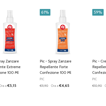
CARRELLO
CARRELLO
61%
59%
pray Zanzare
Pic - Spray Zanzare
Pic - C
ente Extreme
Repellente Forte
Repelle
ione 100 Ml
Confezione 100 Ml
Confezi
PIC
PIC
€5,15
€4,65
Ora a
€11,90
Ora a
€10,90
à:
Quantità:
Quantità
UISCI QUANTITÀ DI UNDEFINED
AUMENTA QUANTITÀ DI UNDEFINED
DIMINUISCI QUANTITÀ DI UNDEFINE
AUMENTA QUANTITÀ DI UNDE
DIMIN
AGGIUNGI AL
AGGIUNGI AL
CARRELLO
CARRELLO