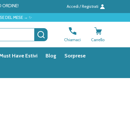
O ORDINE!
Accedi / Registrati
 MESE → ✨
CERCA
Chiamaci
Carrello
Must Have Estivi
Blog
Sorprese