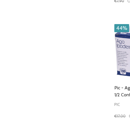
€7,90
O
Quantit
DIMIN
44%
Pic - A
1/2 Con
PIC
€17,00
Quantit
DIMIN