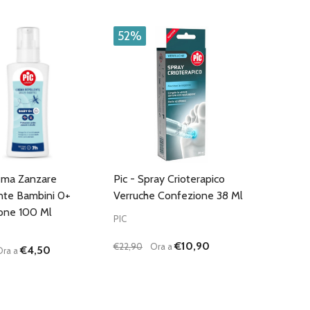
CARRELLO
CARRELLO
52%
rema Zanzare
Pic - Spray Crioterapico
nte Bambini 0+
Verruche Confezione 38 Ml
one 100 Ml
PIC
€10,90
€22,90
Ora a
€4,50
Ora a
:
Quantità:
D
FINED
UISCI QUANTITÀ DI UNDEFINED
AUMENTA QUANTITÀ DI UNDEFINED
DIMINUISCI QUANTITÀ DI UNDEFINE
AUMENTA QUANTITÀ DI UNDEF
AGGIUNGI AL
AGGIUNGI AL
CARRELLO
CARRELLO