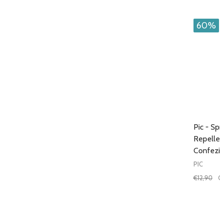
60%
Pic - S
Repell
Confez
PIC
€12,90
Quantit
DIMIN