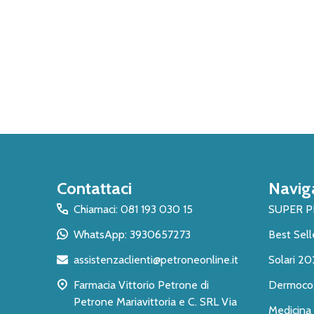
Inizio
Contattaci
Navig
del
piè
Chiamaci: 081 193 030 15
SUPER 
di
WhatsApp: 3930657273
Best Sell
pagina
assistenzaclienti@petroneonline.it
Solari 20
Farmacia Vittorio Petrone di
Dermoco
Petrone Mariavittoria e C. SRL Via
Medicina 