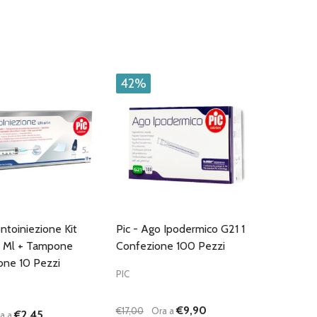
42%
ontoiniezione Kit
Pic - Ago Ipodermico G21 1
 5 Ml + Tampone
Confezione 100 Pezzi
one 10 Pezzi
PIC
€9,90
€17,00
Ora a
€2,45
a a