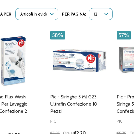
A PER:
PER PAGINA:
58%
57%
ino Flux Wash
Pic - Siringhe 5 Ml G23
Pic - Pr
e Per Lavaggio
Ultrafin Confezione 10
Siringa
Confezione 2
Pezzi
Confezi
PIC
PIC
€2,20
€5,25
Ora a
€5,75
Or