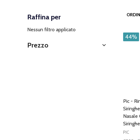
ORDIN
Raffina per
Filtra
Nessun filtro applicato
per
44%
Prezzo
Pic - R
Siringh
Nasale 
Siringhe
PIC