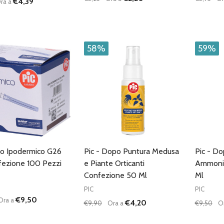
€4,39
ra a
à:
Quantità:
Quantità
UISCI QUANTITÀ DI UNDEFINED
AUMENTA QUANTITÀ DI UNDEFINED
DIMINUISCI QUANTITÀ DI UNDEFINE
AUMENTA QUANTITÀ DI UNDE
DIMIN
AGGIUNGI AL
AGGIUNGI AL
CARRELLO
CARRELLO
58%
59%
go Ipodermico G26
Pic - Dopo Puntura Medusa
Pic - D
fezione 100 Pezzi
e Piante Orticanti
Ammonia
Confezione 50 Ml
Ml
PIC
PIC
€9,50
Ora a
€4,20
€9,90
Ora a
€9,50
O
à:
Quantità:
Quantità
UISCI QUANTITÀ DI UNDEFINED
AUMENTA QUANTITÀ DI UNDEFINED
DIMINUISCI QUANTITÀ DI UNDEFINE
AUMENTA QUANTITÀ DI UNDE
DIMIN
AGGIUNGI AL
AGGIUNGI AL