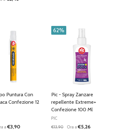
:
Quantità:
D
FINED
UISCI QUANTITÀ DI UNDEFINED
AUMENTA QUANTITÀ DI UNDEFINED
DIMINUISCI QUANTITÀ DI UNDEFINE
AUMENTA QUANTITÀ DI UNDEF
AGGIUNGI AL
AGGIUNGI AL
CARRELLO
CARRELLO
62%
opo Puntura Con
Pic - Spray Zanzare
ca Confezione 12
repellente Extreme+
Confezione 100 Ml
PIC
€3,90
€5,26
ra a
€13,90
Ora a
:
Quantità:
D
FINED
UISCI QUANTITÀ DI UNDEFINED
AUMENTA QUANTITÀ DI UNDEFINED
DIMINUISCI QUANTITÀ DI UNDEFINE
AUMENTA QUANTITÀ DI UNDEF
AGGIUNGI AL
AGGIUNGI AL