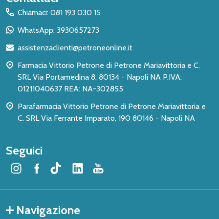
del
Chiamaci: 081 193 030 15
piè
WhatsApp: 3930657273
di
assistenzaclienti@petroneonline.it
pagina
Farmacia Vittorio Petrone di Petrone Mariavittoria e C.
SRL Via Portamedina 8, 80134 - Napoli NA P.IVA:
01211040637 REA: NA-302855
Parafarmacia Vittorio Petrone di Petrone Mariavittoria e
C. SRL Via Ferrante Imparato, 190 80146 - Napoli NA
Seguici
Navigazione