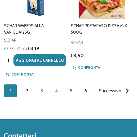
SCHAR WAFERS ALLA
SCHAR PREPARATO PIZZA MIX
VANIGLIA125G
500G
SCHAR
SCHAR
€3,19
€3,55
Ora a
€3,60
Quantità:
AGGIUNGI AL CARRELLO
CONFRONTA
CONFRONTA
1
2
3
4
5
6
Successivo
Inizio
Contattaci