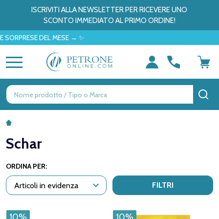
ISCRIVITI ALLA NEWSLETTER PER RICEVERE UNO
SCONTO IMMEDIATO AL PRIMO ORDINE!
RPRESE DEL MESE → ✨
MENU
Ricerca
CE
Schar
ORDINA PER:
FILTRI
10%
10%