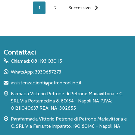
1
2
Successivo
Inizio
Contattaci
del
Chiamaci: 081 193 030 15
piè
WhatsApp: 3930657273
di
assistenzaclienti@petroneonline.it
pagina
Farmacia Vittorio Petrone di Petrone Mariavittoria e C.
SRL Via Portamedina 8, 80134 - Napoli NA P.IVA:
01211040637 REA: NA-302855
Parafarmacia Vittorio Petrone di Petrone Mariavittoria e
C. SRL Via Ferrante Imparato, 190 80146 - Napoli NA