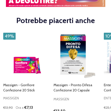
Potrebbe piacerti anche
49%
1
Massigen - Gonfiore
Massigen - Pronto Difesa
Ente
Confezione 20 Stick
Confezione 20 Capsule
Conf
MASSIGEN
ENT
MASSIGEN
€7,13
€13,90
Ora a
€25,
€13,50