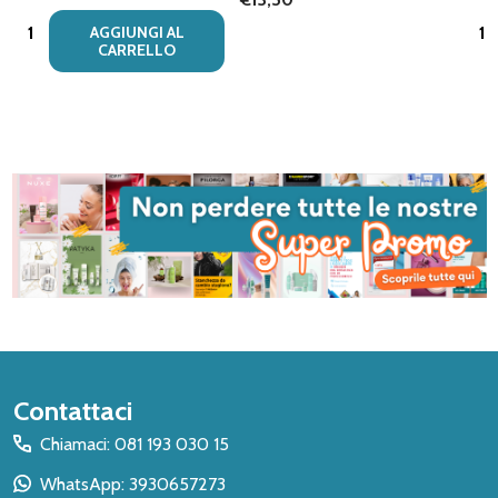
Quantità:
Quan
AGGIUNGI AL
CARRELLO
Inizio
Contattaci
del
Chiamaci: 081 193 030 15
piè
WhatsApp: 3930657273