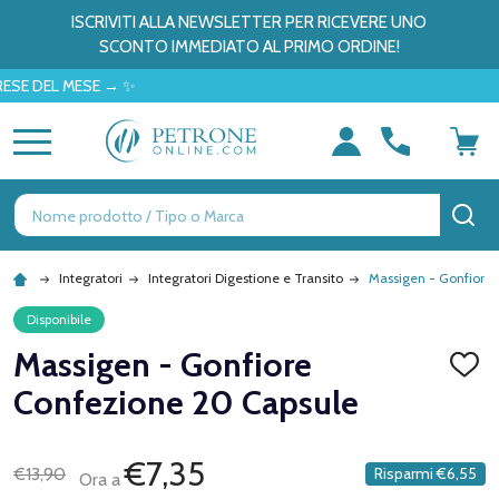
ISCRIVITI ALLA NEWSLETTER PER RICEVERE UNO
SCONTO IMMEDIATO AL PRIMO ORDINE!
EL MESE → ✨
MENU
Ricerca
CE
Integratori
Integratori Digestione e Transito
Massigen - Gonfiore
Disponibile
Massigen - Gonfiore
AGGI
ALLA
Confezione 20 Capsule
LISTA
DEI
DESID
€7,35
€13,90
Risparmi
€6,55
Ora a