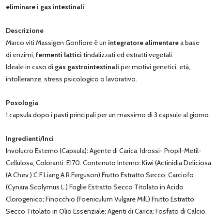
eliminare i gas intestinali
Descrizione
Marco viti Massigen Gonfiore è un
integratore alimentare
a base
di enzimi,
fermenti lattici
tindalizzati ed estratti vegetali.
Ideale in caso di
gas gastrointestinali
per motivi genetici, età,
intolleranze, stress psicologico o lavorativo.
Posologia
1 capsula dopo i pasti principali per un massimo di 3 capsule al giorno.
Ingredienti/Inci
Involucro Esterno (Capsula)
:
Agente di Carica: Idrossi- Propil-Metil-
Cellulosa; Coloranti: E170. Contenuto Interno
:
Kiwi (Actinidia Deliciosa
(A.Chev.) C.F.Liang A.R.Ferguson) Frutto Estratto Secco; Carciofo
(Cynara Scolymus L.) Foglie Estratto Secco Titolato in Acido
Clorogenico; Finocchio (Foeniculum Vulgare Mill.) Frutto Estratto
Secco Titolato in Olio Essenziale; Agenti di Carica: Fosfato di Calcio,