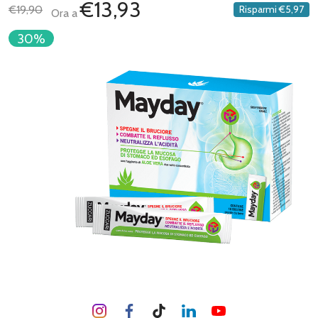
€13,93
€19,90
Risparmi
€5,97
Ora a
30%