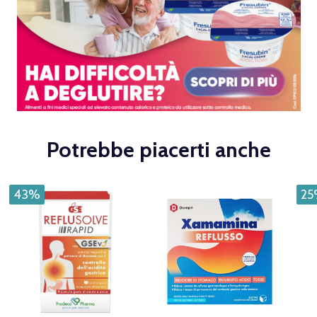
Potrebbe piacerti anche
43%
2