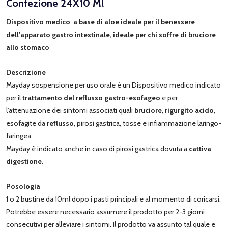
Confezione 24X10 Ml
Dispositivo medico a base di aloe ideale per il benessere
dell'apparato gastro intestinale, ideale per chi soffre di bruciore
allo stomaco
Descrizione
Mayday sospensione per uso orale è un Dispositivo medico indicato
per il
trattamento del reflusso gastro-esofageo
e per
l’attenuazione dei sintomi associati quali
bruciore
,
rigurgito acido
,
esofagite da
reflusso
, pirosi gastrica, tosse e infiammazione laringo-
faringea.
Mayday è indicato anche in caso di pirosi gastrica dovuta a
cattiva
digestione
.
Posologia
1 o 2 bustine da 10ml dopo i pasti principali e al momento di coricarsi.
Potrebbe essere necessario assumere il prodotto per 2-3 giorni
consecutivi per alleviare i sintomi. Il prodotto va assunto tal quale e