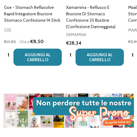
Gse - Stomach Reflusolve
Xamamina - Reflusso E
Maal
Rapid Integratore Bruciore
Bruciore Di Stomaco
Sto
Stomaco Confezione 14 Stick
Confezione 25 Bustine
Comp
(Confezione Danneggiata)
GSE
MAA
XAMAMINA
€8,50
€14,80
Ora a
€11,
€28,34
Quantità:
Quantità:
Quan
AGGIUNGI AL
AGGIUNGI AL
CARRELLO
CARRELLO