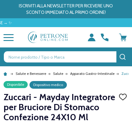
ISCRIVITI ALLA NEWSLETTER PER RICEVERE UNO
SCONTO IMMEDIATO AL PRIMO ORDINE!
MENU
Ricerca
CE
Salute e Benessere
Salute
Apparato Gastro-Intestinale
Zuccar
Disponibile
Dispositivo medico
Zuccari - Mayday Integratore
AGGI
ALLA
per Bruciore Di Stomaco
LISTA
DEI
Confezione 24X10 Ml
DESID