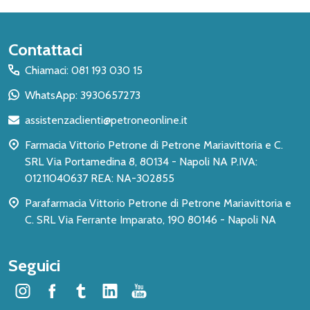
Inizio
Contattaci
del
Chiamaci: 081 193 030 15
piè
WhatsApp: 3930657273
di
assistenzaclienti@petroneonline.it
pagina
Farmacia Vittorio Petrone di Petrone Mariavittoria e C.
SRL Via Portamedina 8, 80134 - Napoli NA P.IVA:
01211040637 REA: NA-302855
Parafarmacia Vittorio Petrone di Petrone Mariavittoria e
C. SRL Via Ferrante Imparato, 190 80146 - Napoli NA
Seguici