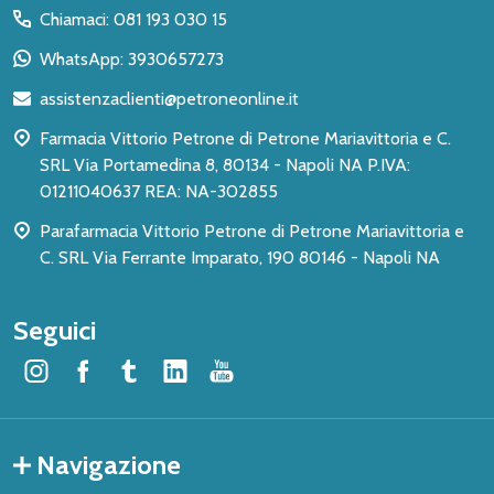
del
Chiamaci: 081 193 030 15
piè
WhatsApp: 3930657273
di
assistenzaclienti@petroneonline.it
pagina
Farmacia Vittorio Petrone di Petrone Mariavittoria e C.
SRL Via Portamedina 8, 80134 - Napoli NA P.IVA:
01211040637 REA: NA-302855
Parafarmacia Vittorio Petrone di Petrone Mariavittoria e
C. SRL Via Ferrante Imparato, 190 80146 - Napoli NA
Seguici
Navigazione