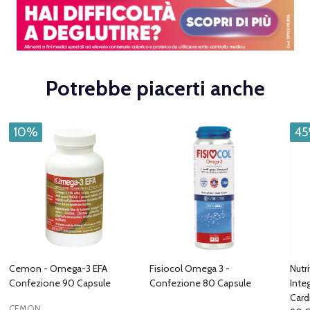
Potrebbe piacerti anche
10%
4
Cemon - Omega-3 EFA
Fisiocol Omega 3 -
Nutr
Confezione 90 Capsule
Confezione 80 Capsule
Inte
Card
CEMON