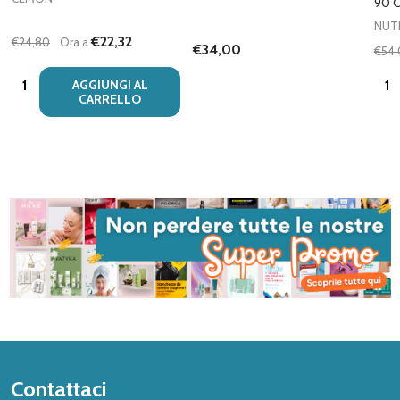
90 C
NUT
€22,32
€24,80
Ora a
€34,00
€54
Quantità:
Quan
AGGIUNGI AL
CARRELLO
Inizio
Contattaci