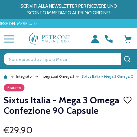
ISCRIVITI ALLA NEWSLETTER PER RICEVERE UNO
SCONTO IMMEDIATO AL PRIMO ORDINE!
EL MESE → ✨
MENU
Ricerca
CE
Integratori
Integratori Omega 3
Sixtus Italia - Mega 3 Omega Co
Esaurito
Sixtus Italia - Mega 3 Omega
AGGI
ALLA
Confezione 90 Capsule
LISTA
DEI
DESID
€29,90