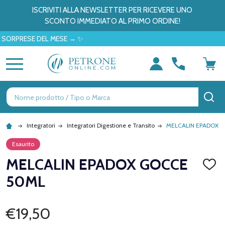
ISCRIVITI ALLA NEWSLETTER PER RICEVERE UNO
SCONTO IMMEDIATO AL PRIMO ORDINE!
RESE DEL MESE → ✨
MENU
Ricerca
CE
Integratori
Integratori Digestione e Transito
MELCALIN EPADOX 
Esaurito
MELCALIN EPADOX GOCCE
AGGI
ALLA
50ML
LISTA
DEI
DESID
€19,50