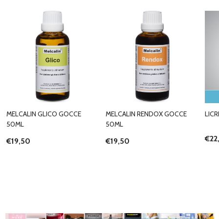
MELCALIN GLICO GOCCE
MELCALIN RENDOX GOCCE
LIC
50ML
50ML
€22
€19,50
€19,50