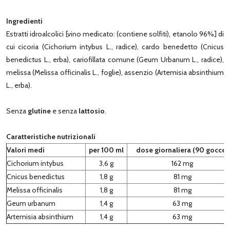
Ingredienti
Estratti idroalcolici [vino medicato: (contiene solfiti), etanolo 96%] di
cui cicoria (Cichorium intybus L., radice), cardo benedetto (Cnicus
benedictus L., erba), cariofillata comune (Geum Urbanum L., radice),
melissa (Melissa officinalis L., foglie), assenzio (Artemisia absinthium
L., erba).
Senza
glutine
e senza
lattosio
.
Caratteristiche nutrizionali
Valori medi
per 100 ml
dose giornaliera (90 gocce)
Cichorium intybus
3,6 g
162 mg
Cnicus benedictus
1,8 g
81 mg
Melissa officinalis
1,8 g
81 mg
Geum urbanum
1,4 g
63 mg
Artemisia absinthium
1,4 g
63 mg