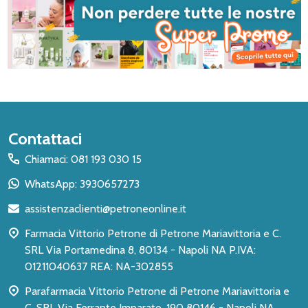
Inizio
Contattaci
del
Chiamaci: 081 193 030 15
piè
WhatsApp: 3930657273
di
assistenzaclienti@petroneonline.it
pagina
Farmacia Vittorio Petrone di Petrone Mariavittoria e C.
SRL Via Portamedina 8, 80134 - Napoli NA P.IVA:
01211040637 REA: NA-302855
Parafarmacia Vittorio Petrone di Petrone Mariavittoria e
C. SRL Via Ferrante Imparato, 190 80146 - Napoli NA