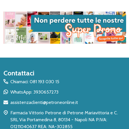
Inizio
Contattaci
del
Chiamaci: 081 193 030 15
piè
WhatsApp: 3930657273
di
assistenzaclienti@petroneonline.it
pagina
Farmacia Vittorio Petrone di Petrone Mariavittoria e C.
SRL Via Portamedina 8, 80134 - Napoli NA P.IVA:
01211040637 REA: NA-302855