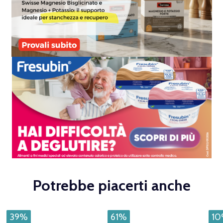
Potrebbe piacerti anche
39%
61%
1