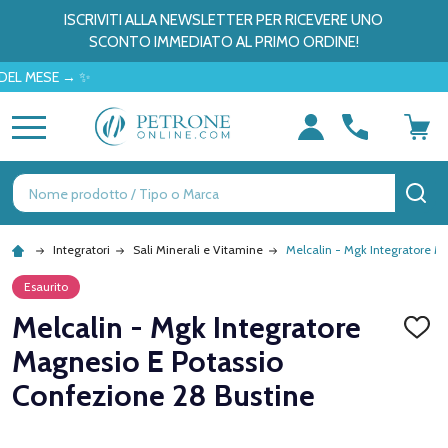
ISCRIVITI ALLA NEWSLETTER PER RICEVERE UNO
SCONTO IMMEDIATO AL PRIMO ORDINE!
SE → ✨
MENU
Ricerca
CE
Integratori
Sali Minerali e Vitamine
Melcalin - Mgk Integratore M
Esaurito
Melcalin - Mgk Integratore
AGGI
ALLA
Magnesio E Potassio
LISTA
DEI
Confezione 28 Bustine
DESID