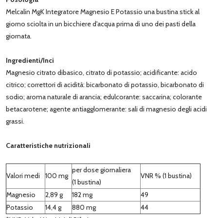
Melcalin MgK Integratore Magnesio E Potassio una bustina stick al
giorno sciolta in un bicchiere d'acqua prima di uno dei pasti della
giornata.
Ingredienti/Inci
Magnesio citrato dibasico, citrato di potassio; acidificante: acido
citrico; correttori di acidità: bicarbonato di potassio, bicarbonato di
sodio; aroma naturale di arancia; edulcorante: saccarina; colorante
betacarotene; agente antiagglomerante: sali di magnesio degli acidi
grassi.
Caratteristiche nutrizionali
per dose giornaliera
Valori medi
100 mg
VNR % (1 bustina)
(1 bustina)
Magnesio
2,89 g
182 mg
49
Potassio
14,4 g
880 mg
44