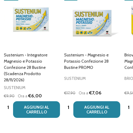
Sustenium - Integratore
Sustenium - Magnesio e
Brio
Magnesio e Potassio
Potassio Confezione 28
Magn
Confezione 28 Bustine
Bustine PROMO
Conf
(Scadenza Prodotto
SUSTENIUM
BRIO
28/11/2026)
SUSTENIUM
€7,06
€17,90
Ora a
€9,5
€6,00
€9,90
Ora a
Quantità:
Quantità:
Quan
AGGIUNGI AL
AGGIUNGI AL
CARRELLO
CARRELLO