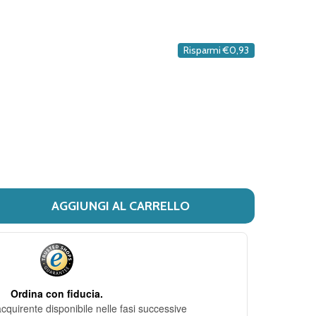
DESIDERI
Risparmi
€0,93
AGGIUNGI AL CARRELLO
I MELLIN - BABY BUONANOTTE MELISSA CAMOMILLA E VERB
ITÀ DI MELLIN - BABY BUONANOTTE MELISSA CAMOMILLA