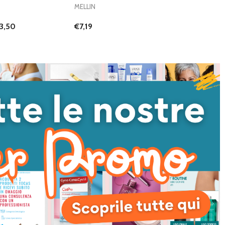
MELLIN
3,50
€7,19
I QUANTITÀ DI UNDEFINED
NTA QUANTITÀ DI UNDEFINED
AGGIUNGI AL
CARRELLO