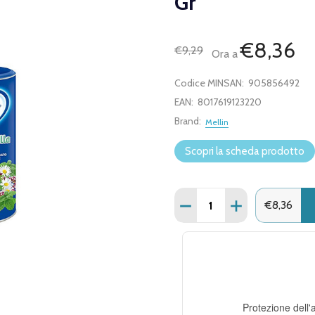
Gr
€8,36
€9,29
Ora a
Codice MINSAN:
905856492
EAN:
8017619123220
Brand:
Mellin
Scopri la scheda prodotto
Quantità:
DIMINUISCI QUANTITÀ D
AUMENTA QUANT
€8,36