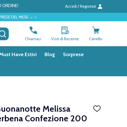
O ORDINE!
Accedi / Registrati
 → ✨
CERCA
Chiamaci
Visti di Recente
Carrello
Must Have Estivi
Blog
Sorprese
Buonanotte Melissa
AGGIUNGI
ALLA
erbena Confezione 200
LISTA
DEI