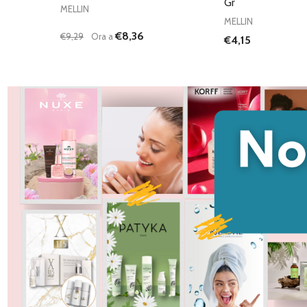
Gr
MELLIN
MELLIN
€8,36
€9,29
Ora a
€4,15
Quantità:
DIMINUISCI QUANTITÀ DI UNDEFINED
AUMENTA QUANTITÀ DI UNDEFINED
AGGIUNGI AL
CARRELLO