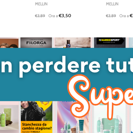
MELLIN
MELLIN
€3,50
€
€3,89
Ora a
€3,89
Ora a
Quantità:
Quantità:
DIMINUISCI QUANTITÀ DI UNDEFINED
AUMENTA QUANTITÀ DI UNDEFINED
DIMINUISC
AUME
AGGIUNGI AL
CARRELLO