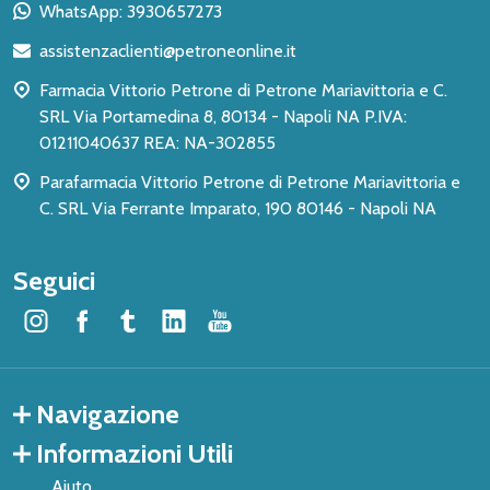
piè
WhatsApp: 3930657273
di
assistenzaclienti@petroneonline.it
pagina
Farmacia Vittorio Petrone di Petrone Mariavittoria e C.
SRL Via Portamedina 8, 80134 - Napoli NA P.IVA:
01211040637 REA: NA-302855
Parafarmacia Vittorio Petrone di Petrone Mariavittoria e
C. SRL Via Ferrante Imparato, 190 80146 - Napoli NA
Seguici
Navigazione
Informazioni Utili
Aiuto