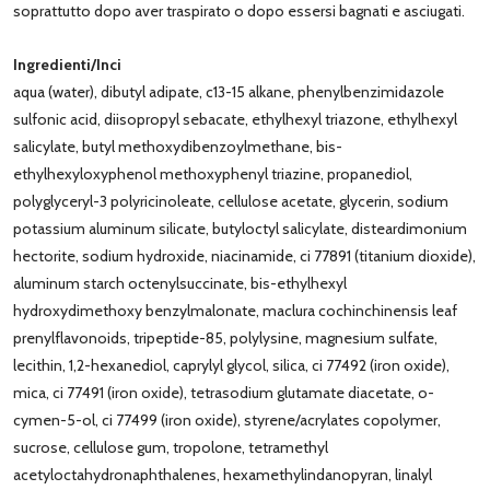
soprattutto dopo aver traspirato o dopo essersi bagnati e asciugati.
Ingredienti/Inci
aqua (water), dibutyl adipate, c13-15 alkane, phenylbenzimidazole
sulfonic acid, diisopropyl sebacate, ethylhexyl triazone, ethylhexyl
salicylate, butyl methoxydibenzoylmethane, bis-
ethylhexyloxyphenol methoxyphenyl triazine, propanediol,
polyglyceryl-3 polyricinoleate, cellulose acetate, glycerin, sodium
potassium aluminum silicate, butyloctyl salicylate, disteardimonium
hectorite, sodium hydroxide, niacinamide, ci 77891 (titanium dioxide),
aluminum starch octenylsuccinate, bis-ethylhexyl
hydroxydimethoxy benzylmalonate, maclura cochinchinensis leaf
prenylflavonoids, tripeptide-85, polylysine, magnesium sulfate,
lecithin, 1,2-hexanediol, caprylyl glycol, silica, ci 77492 (iron oxide),
mica, ci 77491 (iron oxide), tetrasodium glutamate diacetate, o-
cymen-5-ol, ci 77499 (iron oxide), styrene/acrylates copolymer,
sucrose, cellulose gum, tropolone, tetramethyl
acetyloctahydronaphthalenes, hexamethylindanopyran, linalyl