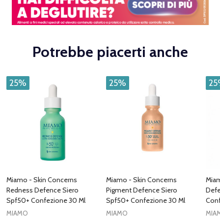
Potrebbe piacerti anche
25%
25%
2
Miamo - Skin Concerns
Miamo - Skin Concerns
Miam
Redness Defence Siero
Pigment Defence Siero
Defe
Spf50+ Confezione 30 Ml
Spf50+ Confezione 30 Ml
Conf
MIAMO
MIAMO
MIA