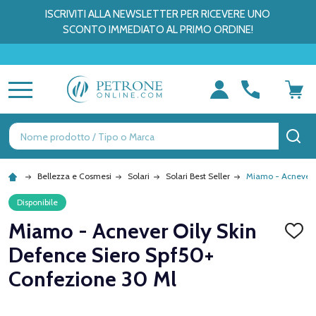
ISCRIVITI ALLA NEWSLETTER PER RICEVERE UNO
SCONTO IMMEDIATO AL PRIMO ORDINE!
MENU
Ricerca
CE
Bellezza e Cosmesi
Solari
Solari Best Seller
Miamo - Acnever O
Disponibile
Miamo - Acnever Oily Skin
AGGI
ALLA
Defence Siero Spf50+
LISTA
DEI
Confezione 30 Ml
DESID