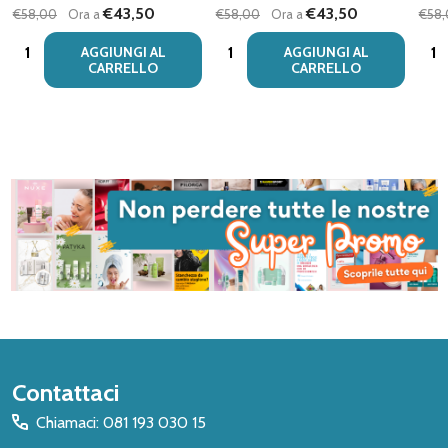
€43,50
€43,50
€58,00
Ora a
€58,00
Ora a
€58
Quantità:
Quantità:
Quan
AGGIUNGI AL
AGGIUNGI AL
CARRELLO
CARRELLO
Inizio
Contattaci
del
Chiamaci: 081 193 030 15