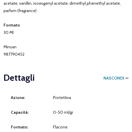
acetate, vanillin, isoeugenyl acetate, dimethyl phenethyl acetate,
parfum (fragrance)
Formato
30 Ml
Minsan
987790452
Dettagli
NASCONDI
Azione:
Protettiva
Capacità:
0-50 ml/gr
Formato:
Flacone