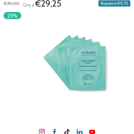
€29,25
€39,00
Risparmi
€9,75
Ora a
25%