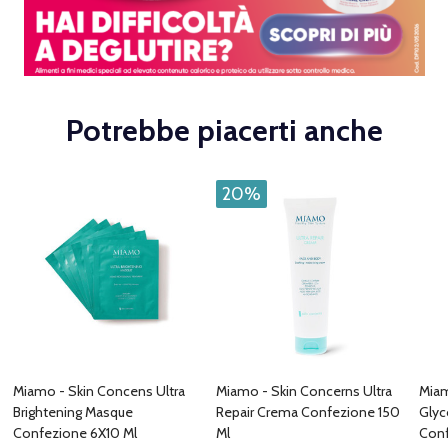
Potrebbe piacerti anche
20%
Miamo - Skin Concens Ultra
Miamo - Skin Concerns Ultra
Miam
Brightening Masque
Repair Crema Confezione 150
Glyc
Confezione 6X10 Ml
Ml
Conf