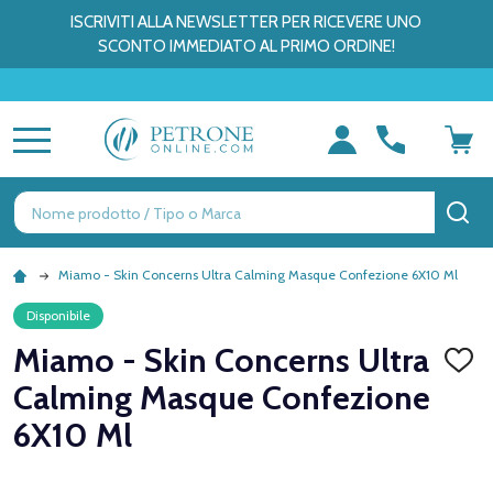
ISCRIVITI ALLA NEWSLETTER PER RICEVERE UNO
SCONTO IMMEDIATO AL PRIMO ORDINE!
MENU
Ricerca
CE
Miamo - Skin Concerns Ultra Calming Masque Confezione 6X10 Ml
Disponibile
Miamo - Skin Concerns Ultra
AGGI
ALLA
Calming Masque Confezione
LISTA
DEI
6X10 Ml
DESID