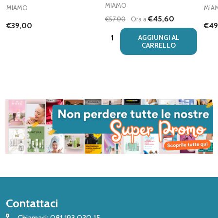
MIAMO
MIAMO
MIA
€45,60
€57,00
Ora a
€39,00
€49
Quantità:
AGGIUNGI AL
CARRELLO
Inizio
Contattaci
del
Chiamaci: 081 193 030 15