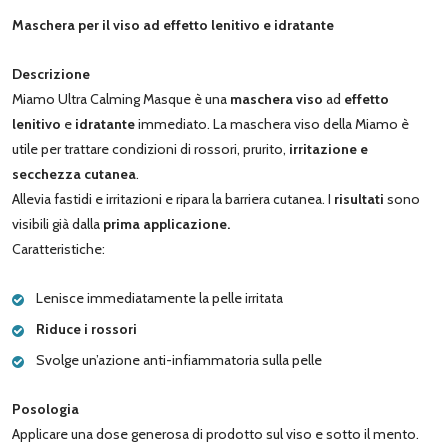
Maschera per il viso ad effetto lenitivo e idratante
Descrizione
Miamo Ultra Calming Masque è una
maschera viso
ad
effetto
lenitivo
e
idratante
immediato. La maschera viso della Miamo è
utile per trattare condizioni di rossori, prurito,
irritazione e
secchezza cutanea
.
Allevia fastidi e irritazioni e ripara la barriera cutanea. I
risultati
sono
visibili già dalla
prima applicazione.
Caratteristiche:
Lenisce immediatamente la pelle irritata
Riduce i rossori
Svolge un’azione anti-infiammatoria sulla pelle
Posologia
Applicare una dose generosa di prodotto sul viso e sotto il mento.