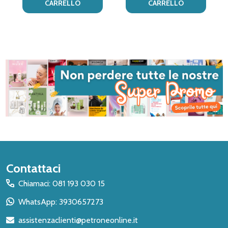
CARRELLO
CARRELLO
Inizio
Contattaci
del
Chiamaci: 081 193 030 15
piè
WhatsApp: 3930657273
di
assistenzaclienti@petroneonline.it
pagina