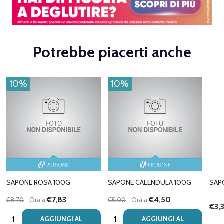
Potrebbe piacerti anche
10%
10%
SAPONE ROSA 100G
SAPONE CALENDULA 100G
SAP
€7,83
€4,50
€8,70
Ora a
€5,00
Ora a
€3,
Quantità:
Quantità:
AGGIUNGI AL
AGGIUNGI AL