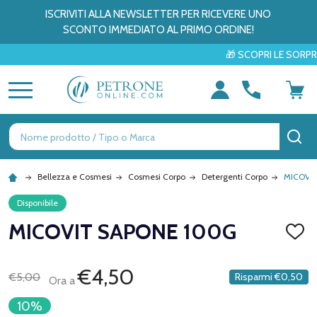
ISCRIVITI ALLA NEWSLETTER PER RICEVERE UNO
SCONTO IMMEDIATO AL PRIMO ORDINE!
🎁 SCOPRI LE SORPRESE D
MENU
Ricerca
CE
Bellezza e Cosmesi
Cosmesi Corpo
Detergenti Corpo
MICOVI
Disponibile
MICOVIT SAPONE 100G
AGGI
ALLA
LISTA
DEI
€4,50
€5,00
Risparmi
€0,50
Ora a
DESID
10%