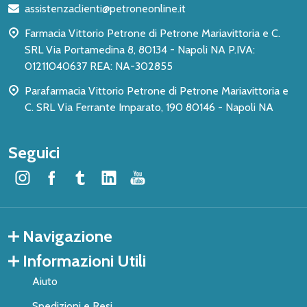
assistenzaclienti@petroneonline.it
pagina
Farmacia Vittorio Petrone di Petrone Mariavittoria e C.
SRL Via Portamedina 8, 80134 - Napoli NA P.IVA:
01211040637 REA: NA-302855
Parafarmacia Vittorio Petrone di Petrone Mariavittoria e
C. SRL Via Ferrante Imparato, 190 80146 - Napoli NA
Seguici
Navigazione
Informazioni Utili
Aiuto
Spedizioni e Resi