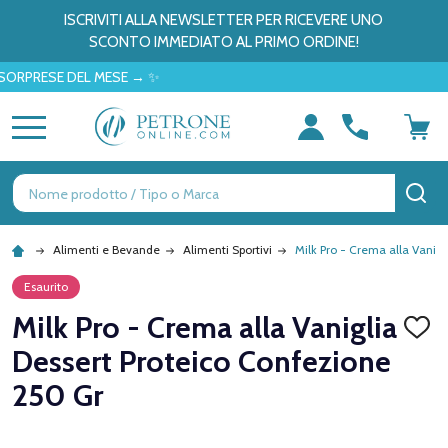
ISCRIVITI ALLA NEWSLETTER PER RICEVERE UNO
SCONTO IMMEDIATO AL PRIMO ORDINE!
ESE DEL MESE → ✨
MENU
Ricerca
CE
Alimenti e Bevande
Alimenti Sportivi
Milk Pro - Crema alla Vanig
Esaurito
Milk Pro - Crema alla Vaniglia
AGGI
ALLA
Dessert Proteico Confezione
LISTA
DEI
250 Gr
DESID