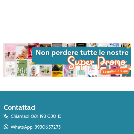
Inizio
Contattaci
del
Chiamaci: 081 193 030 15
piè
WhatsApp: 3930657273
di