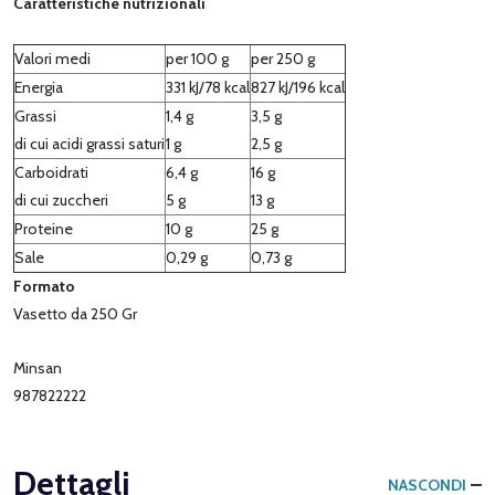
Caratteristiche nutrizionali
Valori medi
per 100 g
per 250 g
Energia
331 kJ/78 kcal
827 kJ/196 kcal
Grassi
1,4 g
3,5 g
di cui acidi grassi saturi
1 g
2,5 g
Carboidrati
6,4 g
16 g
di cui zuccheri
5 g
13 g
Proteine
10 g
25 g
Sale
0,29 g
0,73 g
Formato
Vasetto da 250 Gr
Minsan
987822222
Dettagli
NASCONDI