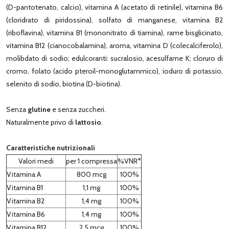
(D-pantotenato, calcio), vitamina A (acetato di retinile), vitamina B6
(cloridrato di piridossina), solfato di manganese, vitamina B2
(riboflavina), vitamina B1 (mononitrato di tiamina), rame bisglicinato,
vitamina B12 (cianocobalamina), aroma, vitamina D (colecalciferolo),
molibdato di sodio; edulcoranti: sucralosio, acesulfame K; cloruro di
cromo, folato (acido pteroil-monoglutammico), ioduro di potassio,
selenito di sodio, biotina (D-biotina).
Senza
glutine
e senza zuccheri.
Naturalmente privo di
lattosio
.
Caratteristiche nutrizionali
Valori medi
per 1 compressa
%VNR*
Vitamina A
800 mcg
100%
Vitamina B1
1,1 mg
100%
Vitamina B2
1,4 mg
100%
Vitamina B6
1,4 mg
100%
Vitamina B12
2,5 mcg
100%