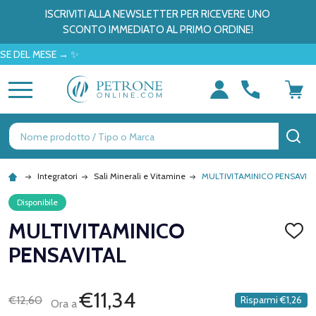
ISCRIVITI ALLA NEWSLETTER PER RICEVERE UNO
SCONTO IMMEDIATO AL PRIMO ORDINE!
 MESE → ✨
MENU
Ricerca
CE
Integratori
Sali Minerali e Vitamine
MULTIVITAMINICO PENSAVIT
Disponibile
MULTIVITAMINICO
AGGI
ALLA
PENSAVITAL
LISTA
DEI
DESID
€11,34
€12,60
Risparmi
€1,26
Ora a