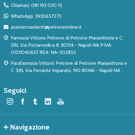
del
Chiamaci: 081 193 030 15
piè
WhatsApp: 3930657273
di
assistenzaclienti@petroneonline.it
pagina
Farmacia Vittorio Petrone di Petrone Mariavittoria e C.
SRL Via Portamedina 8, 80134 - Napoli NA P.IVA:
01211040637 REA: NA-302855
Parafarmacia Vittorio Petrone di Petrone Mariavittoria e
C. SRL Via Ferrante Imparato, 190 80146 - Napoli NA
Seguici
Navigazione