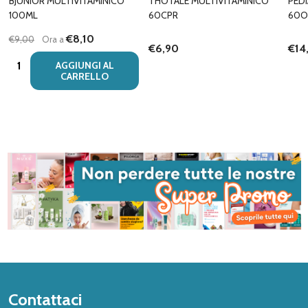
BJUNIOR MULTIVITAMINICO
THOTALE MULTIVITAMINICO
PEDI
100ML
60CPR
60O
€8,10
€9,00
Ora a
€6,90
€14
Quantità:
AGGIUNGI AL
CARRELLO
Inizio
Contattaci