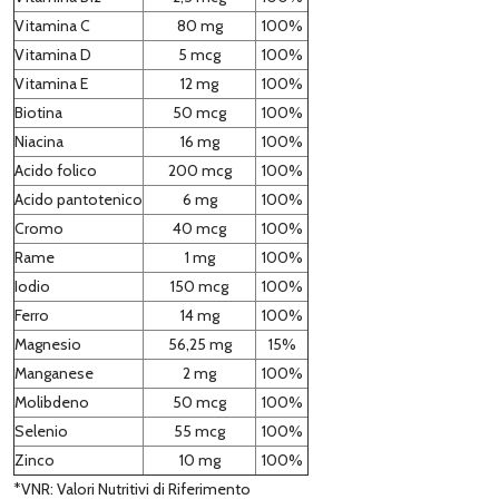
Vitamina C
80 mg
100%
Vitamina D
5 mcg
100%
Vitamina E
12 mg
100%
Biotina
50 mcg
100%
Niacina
16 mg
100%
Acido folico
200 mcg
100%
Acido pantotenico
6 mg
100%
Cromo
40 mcg
100%
Rame
1 mg
100%
Iodio
150 mcg
100%
Ferro
14 mg
100%
Magnesio
56,25 mg
15%
Manganese
2 mg
100%
Molibdeno
50 mcg
100%
Selenio
55 mcg
100%
Zinco
10 mg
100%
*VNR: Valori Nutritivi di Riferimento