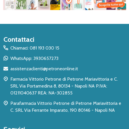
Inizio
Contattaci
del
Chiamaci: 081 193 030 15
piè
WhatsApp: 3930657273
di
assistenzaclienti@petroneonline.it
pagina
Farmacia Vittorio Petrone di Petrone Mariavittoria e C.
SRL Via Portamedina 8, 80134 - Napoli NA P.IVA:
01211040637 REA: NA-302855
Parafarmacia Vittorio Petrone di Petrone Mariavittoria e
C. SRL Via Ferrante Imparato, 190 80146 - Napoli NA