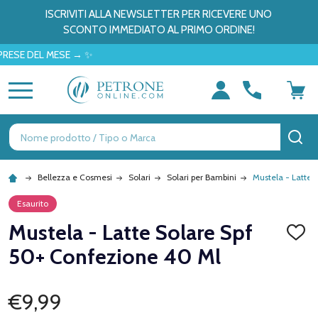
ISCRIVITI ALLA NEWSLETTER PER RICEVERE UNO
SCONTO IMMEDIATO AL PRIMO ORDINE!
 DEL MESE → ✨
MENU
Ricerca
CE
Bellezza e Cosmesi
Solari
Solari per Bambini
Mustela - Latte 
Esaurito
Mustela - Latte Solare Spf
AGGI
ALLA
50+ Confezione 40 Ml
LISTA
DEI
DESID
€9,99