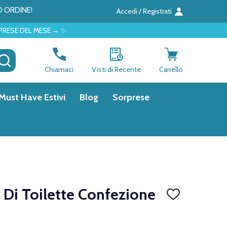
O ORDINE!
Accedi / Registrati
 → ✨
CERCA
Chiamaci
Visti di Recente
Carrello
Must Have Estivi
Blog
Sorprese
e Di Toilette Confezione
AGGIUNGI
ALLA
LISTA
DEI