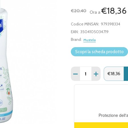
€18,36
€20,40
Ora a
Codice MINSAN:
979398334
EAN:
3504105034719
Brand:
Mustela
Scopri la scheda prodotto
Quantità:
DIMINUISCI QUANTITÀ DI
AUMENTA QUANT
€18,36