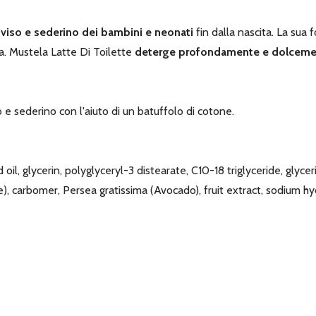
 viso e sederino dei bambini e neonati
fin dalla nascita. La sua 
a. Mustela Latte Di Toilette
deterge profondamente e dolcement
o e sederino con l'aiuto di un batuffolo di cotone.
, glycerin, polyglyceryl-3 distearate, C10-18 triglyceride, glyceril
e), carbomer, Persea gratissima (Avocado), fruit extract, sodium hy