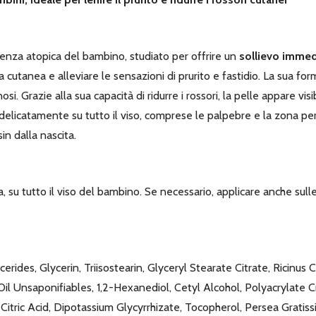
denza atopica del bambino, studiato per offrire un
sollievo immed
cutanea e alleviare le sensazioni di prurito e fastidio. La sua form
si. Grazie alla sua capacità di ridurre i rossori, la pelle appare vi
elicatamente su tutto il viso, comprese le palpebre e la zona perioc
n dalla nascita.
, su tutto il viso del bambino. Se necessario, applicare anche sull
erides, Glycerin, Triisostearin, Glyceryl Stearate Citrate, Ricin
il Unsaponifiables, 1,2-Hexanediol, Cetyl Alcohol, Polyacrylate
Citric Acid, Dipotassium Glycyrrhizate, Tocopherol, Persea Gratis