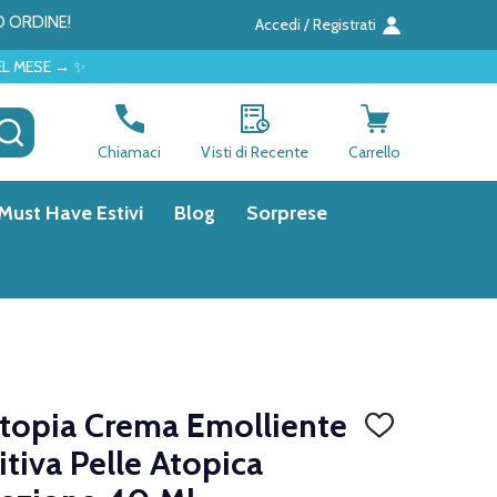
O ORDINE!
Accedi / Registrati
CERCA
Chiamaci
Visti di Recente
Carrello
Must Have Estivi
Blog
Sorprese
atopia Crema Emolliente
AGGIUNGI
ALLA
itiva Pelle Atopica
LISTA
DEI