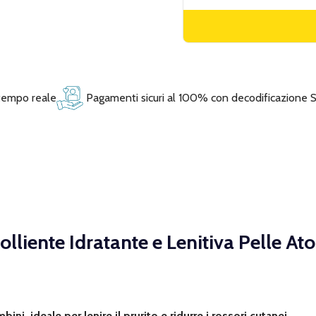
 tempo reale
Pagamenti sicuri al 100% con decodificazione 
lliente Idratante e Lenitiva Pelle A
ni, ideale per lenire il prurito e ridurre i rossori cutanei