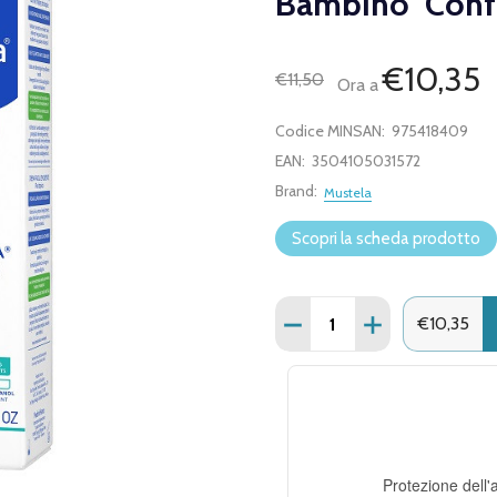
Bambino Conf
€10,35
€11,50
Ora a
Codice MINSAN:
975418409
EAN:
3504105031572
Brand:
Mustela
Scopri la scheda prodotto
Quantità:
DIMINUISCI QUANTITÀ D
AUMENTA QUANT
€10,35