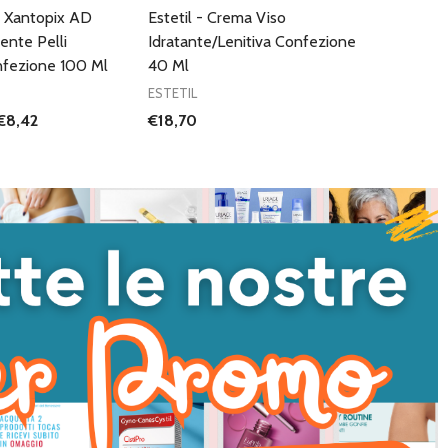
- Xantopix AD
Estetil - Crema Viso
ente Pelli
Idratante/Lenitiva Confezione
nfezione 100 Ml
40 Ml
ESTETIL
€8,42
€18,70
I QUANTITÀ DI UNDEFINED
NTA QUANTITÀ DI UNDEFINED
AGGIUNGI AL
CARRELLO