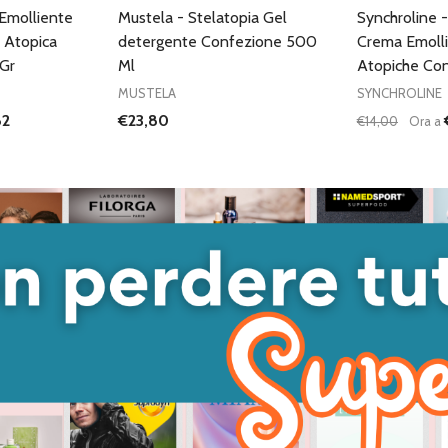
Emolliente
Mustela - Stelatopia Gel
Synchroline 
E Atopica
detergente Confezione 500
Crema Emolli
Gr
Ml
Atopiche Co
MUSTELA
SYNCHROLINE
82
€23,80
€14,00
Ora a
Quantità:
ANTITÀ DI UNDEFINED
 QUANTITÀ DI UNDEFINED
DIMINUISC
AUME
GIUNGI AL
ARRELLO