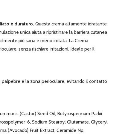
iato e duraturo.
Questa crema altamente idratante
ulazione unica aiuta a ripristinare la barriera cutanea
sibilmente più sana e meno irritata. La Crema
ulare, senza rischiare irritazioni. Ideale per il
e palpebre e la zona perioculare, evitando il contatto
us Communis (Castor) Seed Oil, Butyrospermum Parkii
 Crosspolymer-6, Sodium Stearoyl Glutamate, Glyceryl
sima (Avocado) Fruit Extract, Ceramide Np,