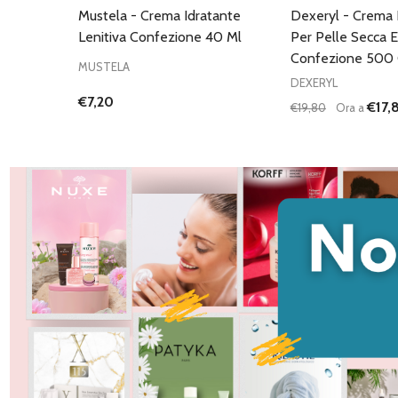
Mustela - Crema Idratante
Dexeryl - Crema 
Lenitiva Confezione 40 Ml
Per Pelle Secca 
Confezione 500 
MUSTELA
DEXERYL
€7,20
€17,
€19,80
Ora a
Quantità:
DIMINUISCI QU
AUMENTA
AG
C