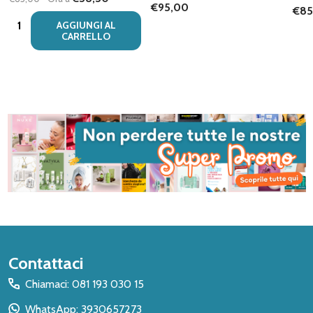
€95,00
€85
Quantità:
AGGIUNGI AL
CARRELLO
Inizio
Contattaci
del
Chiamaci: 081 193 030 15
piè
WhatsApp: 3930657273