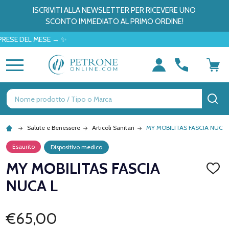
ISCRIVITI ALLA NEWSLETTER PER RICEVERE UNO
SCONTO IMMEDIATO AL PRIMO ORDINE!
DEL MESE → ✨
MENU
Ricerca
CE
Salute e Benessere
Articoli Sanitari
MY MOBILITAS FASCIA NUCA 
Esaurito
Dispositivo medico
MY MOBILITAS FASCIA
AGGI
ALLA
NUCA L
LISTA
DEI
DESID
€65,00