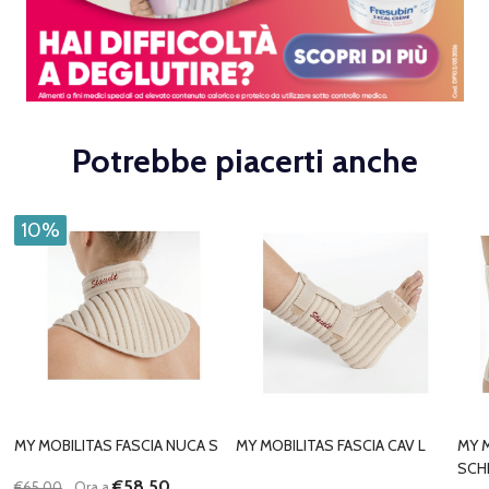
Potrebbe piacerti anche
10%
MY MOBILITAS FASCIA NUCA S
MY MOBILITAS FASCIA CAV L
MY M
SCHI
€58,50
€65,00
Ora a