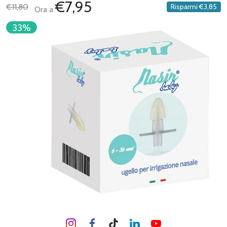
€7,95
€11,80
Risparmi
€3,85
Ora a
33%