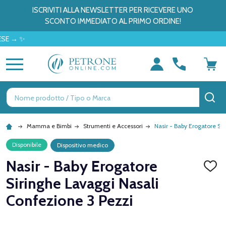
ISCRIVITI ALLA NEWSLETTER PER RICEVERE UNO
SCONTO IMMEDIATO AL PRIMO ORDINE!
 ✨
MENU
Ricerca
CE
Mamma e Bimbi
Strumenti e Accessori
Nasir - Baby Erogatore Si
Disponibile
Dispositivo medico
Nasir - Baby Erogatore
AGGI
ALLA
Siringhe Lavaggi Nasali
LISTA
DEI
Confezione 3 Pezzi
DESID