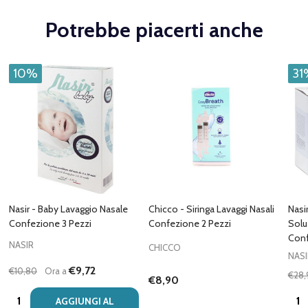
Potrebbe piacerti anche
10%
31
Nasir - Baby Lavaggio Nasale
Chicco - Siringa Lavaggi Nasali
Nasi
Confezione 3 Pezzi
Confezione 2 Pezzi
Solu
Conf
NASIR
CHICCO
NASI
€9,72
€10,80
Ora a
€28,
€8,90
Quantità:
Quan
AGGIUNGI AL