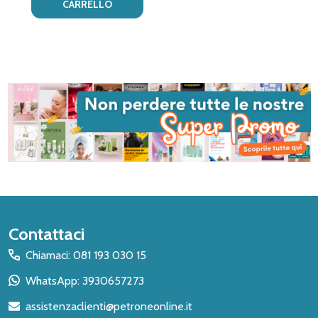
CARRELLO
Inizio
Contattaci
del
Chiamaci: 081 193 030 15
piè
WhatsApp: 3930657273
di
assistenzaclienti@petroneonline.it
pagina