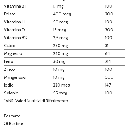
Vitamina B1
1,1 mg
100
Folato
400 mcg
200
Vitamina H
50 mcg
100
Vitamina D
15 mcg
300
Vitamina B12
2,5 mcg
100
Calcio
250 mg
31
Magnesio
240 mg
64
Ferro
30 mg
214
Zinco
10 mg
100
Manganese
10 mg
500
Iodio
220 mcg
147
Selenio
55 mcg
100
*VNR: Valori Nutritivi di Riferimento.
Formato
28 Bustine