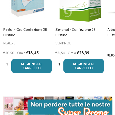
Realsil - Oro Confezione 28
Seripnol - Confezione 28
Artr
Bustine
Bustine
Bust
REALSIL
SERIPNOL
€18,45
€28,39
€20,50
Ora a
€31,54
Ora a
€38
Quantità:
Quantità:
AGGIUNGI AL
AGGIUNGI AL
CARRELLO
CARRELLO