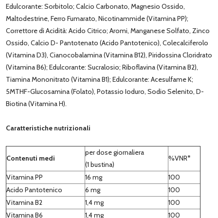
Edulcorante: Sorbitolo; Calcio Carbonato, Magnesio Ossido,
Maltodestrine, Ferro Fumarato, Nicotinammide (Vitamina PP);
Correttore di Acidità: Acido Citrico; Aromi, Manganese Solfato, Zinco
Ossido, Calcio D- Pantotenato (Acido Pantotenico), Colecalciferolo
(Vitamina D3), Cianocobalamina (Vitamina B12), Piridossina Cloridrato
(Vitamina B6); Edulcorante: Sucralosio; Riboflavina (Vitamina B2),
Tiamina Mononitrato (Vitamina B1); Edulcorante: Acesulfame K;
5MTHF-Glucosamina (Folato), Potassio Ioduro, Sodio Selenito, D-
Biotina (Vitamina H).
Caratteristiche nutrizionali
per dose giornaliera
Contenuti medi
%VNR*
(1 bustina)
Vitamina PP
16 mg
100
Acido Pantotenico
6 mg
100
Vitamina B2
1,4 mg
100
Vitamina B6
1,4 mg
100