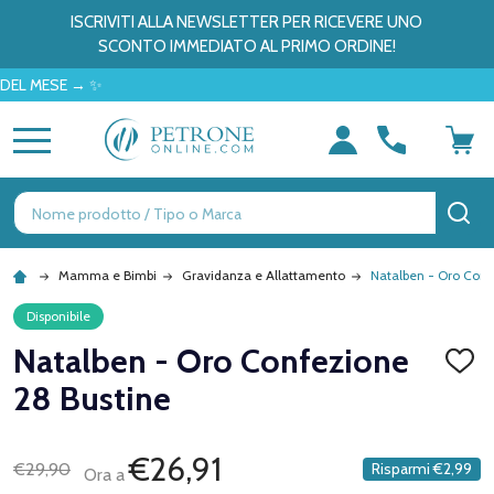
ISCRIVITI ALLA NEWSLETTER PER RICEVERE UNO
SCONTO IMMEDIATO AL PRIMO ORDINE!
ESE → ✨
MENU
Ricerca
CE
Mamma e Bimbi
Gravidanza e Allattamento
Natalben - Oro Conf
Disponibile
Natalben - Oro Confezione
AGGI
ALLA
28 Bustine
LISTA
DEI
DESID
€26,91
€29,90
Risparmi
€2,99
Ora a