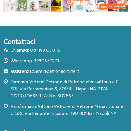
Inizio
Contattaci
del
Chiamaci: 081 193 030 15
piè
WhatsApp: 3930657273
di
assistenzaclienti@petroneonline.it
pagina
Farmacia Vittorio Petrone di Petrone Mariavittoria e C.
SRL Via Portamedina 8, 80134 - Napoli NA P.IVA:
01211040637 REA: NA-302855
Parafarmacia Vittorio Petrone di Petrone Mariavittoria e
C. SRL Via Ferrante Imparato, 190 80146 - Napoli NA