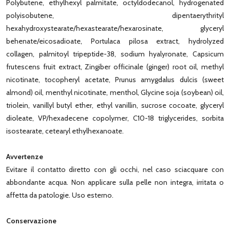
Polybutene, ethylhexyl palmitate, octyldodecanol, hydrogenated
polyisobutene, dipentaerythrityl
hexahydroxystearate/hexastearate/hexarosinate, glyceryl
behenate/eicosadioate, Portulaca pilosa extract, hydrolyzed
collagen, palmitoyl tripeptide-38, sodium hyalyronate, Capsicum
frutescens fruit extract, Zingiber officinale (ginger) root oil, methyl
nicotinate, tocopheryl acetate, Prunus amygdalus dulcis (sweet
almond) oil, menthyl nicotinate, menthol, Glycine soja (soybean) oil,
triolein, vanillyl butyl ether, ethyl vanillin, sucrose cocoate, glyceryl
dioleate, VP/hexadecene copolymer, C10-18 triglycerides, sorbita
isostearate, cetearyl ethylhexanoate.
Avvertenze
Evitare il contatto diretto con gli occhi, nel caso sciacquare con
abbondante acqua. Non applicare sulla pelle non integra, irritata o
affetta da patologie. Uso esterno.
Conservazione