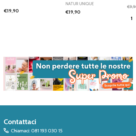
NATUR UNIQUE
€9,9
€19,90
€19,90
Quan
Inizio
Contattaci
del
Chiamaci: 081 193 030 15