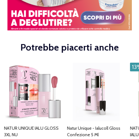
Potrebbe piacerti anche
13
NATUR UNIQUE IALU GLOSS
Natur Unique - Ialucoll Gloss
NAT
3XL NU
Confezione 5 Ml
IAL