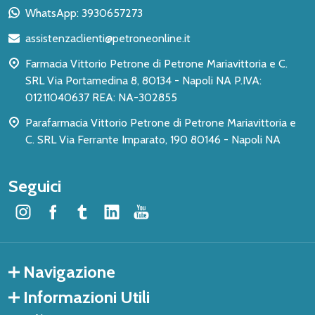
piè
WhatsApp: 3930657273
di
assistenzaclienti@petroneonline.it
pagina
Farmacia Vittorio Petrone di Petrone Mariavittoria e C.
SRL Via Portamedina 8, 80134 - Napoli NA P.IVA:
01211040637 REA: NA-302855
Parafarmacia Vittorio Petrone di Petrone Mariavittoria e
C. SRL Via Ferrante Imparato, 190 80146 - Napoli NA
Seguici
Navigazione
Informazioni Utili