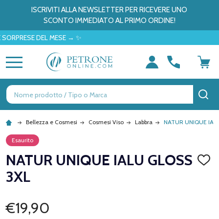
ISCRIVITI ALLA NEWSLETTER PER RICEVERE UNO
SCONTO IMMEDIATO AL PRIMO ORDINE!
RESE DEL MESE → ✨
MENU
Ricerca
CE
Bellezza e Cosmesi
Cosmesi Viso
Labbra
NATUR UNIQUE IAL
Esaurito
NATUR UNIQUE IALU GLOSS
AGGI
ALLA
3XL
LISTA
DEI
DESID
€19,90