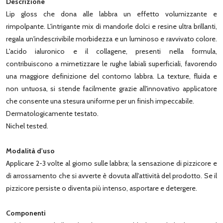
Descrizione
Lip gloss che dona alle labbra un effetto volumizzante e
rimpolpante. L'intrigante mix di mandorle dolci e resine ultra brillanti,
regala un'indescrivibile morbidezza e un luminoso e ravvivato colore.
L'acido ialuronico e il collagene, presenti nella formula,
contribuiscono a mimetizzare le rughe labiali superficiali, favorendo
una maggiore definizione del contorno labbra. La texture, fluida e
non untuosa, si stende facilmente grazie all'innovativo applicatore
che consente una stesura uniforme per un finish impeccabile.
Dermatologicamente testato.
Nichel tested.
Modalità d'uso
Applicare 2-3 volte al giorno sulle labbra; la sensazione di pizzicore e
di arrossamento che si avverte è dovuta all'attività del prodotto. Se il
pizzicore persiste o diventa più intenso, asportare e detergere.
Componenti