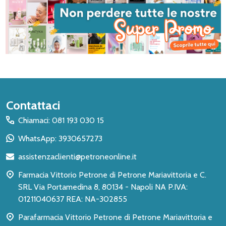
Inizio
Contattaci
del
Chiamaci: 081 193 030 15
piè
WhatsApp: 3930657273
di
assistenzaclienti@petroneonline.it
pagina
Farmacia Vittorio Petrone di Petrone Mariavittoria e C.
SRL Via Portamedina 8, 80134 - Napoli NA P.IVA:
01211040637 REA: NA-302855
Parafarmacia Vittorio Petrone di Petrone Mariavittoria e