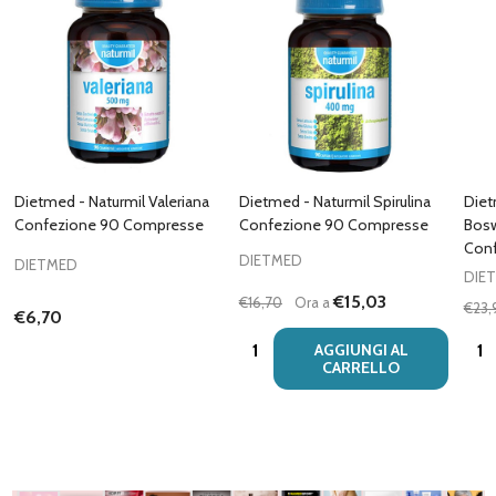
Dietmed - Naturmil Valeriana
Dietmed - Naturmil Spirulina
Diet
Confezione 90 Compresse
Confezione 90 Compresse
Bosw
Con
DIETMED
DIETMED
DIE
€15,03
€16,70
Ora a
€23,
€6,70
Quantità:
Quan
AGGIUNGI AL
CARRELLO