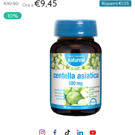
€9,45
€10,50
Risparmi
€1,05
Ora a
10%