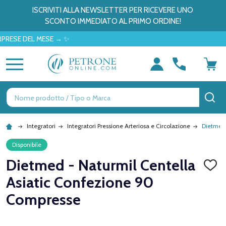
ISCRIVITI ALLA NEWSLETTER PER RICEVERE UNO
SCONTO IMMEDIATO AL PRIMO ORDINE!
 DEL MESE → ✨
MENU
Ricerca
CE
Integratori
Integratori Pressione Arteriosa e Circolazione
Dietmed 
Disponibile
Dietmed - Naturmil Centella
AGGI
ALLA
Asiatic Confezione 90
LISTA
DEI
Compresse
DESID