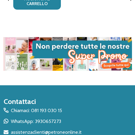
CARRELLO
Inizio
Contattaci
del
Chiamaci: 081 193 030 15
piè
WhatsApp: 3930657273
di
assistenzaclienti@petroneonline.it