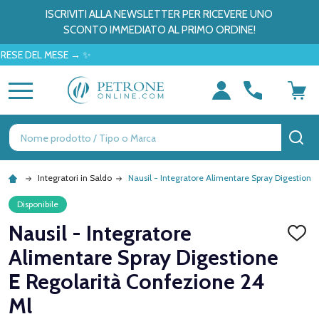
ISCRIVITI ALLA NEWSLETTER PER RICEVERE UNO
SCONTO IMMEDIATO AL PRIMO ORDINE!
DEL MESE → ✨
MENU
Ricerca
CE
Integratori in Saldo
Nausil - Integratore Alimentare Spray Digestione
Disponibile
Nausil - Integratore
AGGI
ALLA
Alimentare Spray Digestione
LISTA
DEI
E Regolarità Confezione 24
DESID
Ml