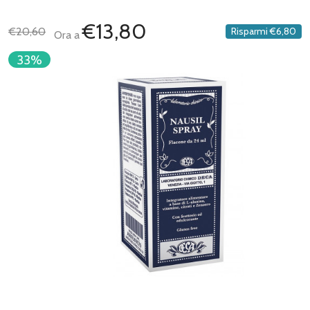
€13,80
€20,60
Risparmi
€6,80
Ora a
33%