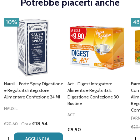
Potrebbe piacerti anche
10%
4
Nausil - Forte Spray Digestione
Act - Digest Integratore
Farm
e Regolarità Integratore
Alimentare Regolarità E
Comp
Alimentare Confezione 24 Ml
Digestione Confezione 30
Alim
Bustine
Rego
NAUSIL
Com
ACT
FAR
€18,54
€20,60
Ora a
€20
€9,90
Quantità:
Quan
AGGIUNGI AL