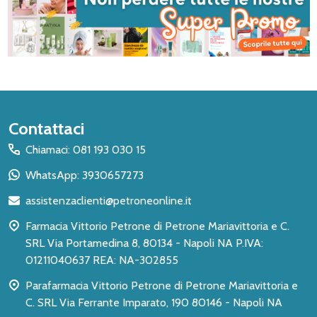
Inizio
Contattaci
del
Chiamaci: 081 193 030 15
piè
WhatsApp: 3930657273
di
assistenzaclienti@petroneonline.it
pagina
Farmacia Vittorio Petrone di Petrone Mariavittoria e C.
SRL Via Portamedina 8, 80134 - Napoli NA P.IVA:
01211040637 REA: NA-302855
Parafarmacia Vittorio Petrone di Petrone Mariavittoria e
C. SRL Via Ferrante Imparato, 190 80146 - Napoli NA