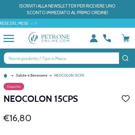
ISCRIVITI ALLA NEWSLETTER PER RICEVERE UNO
SCONTO IMMEDIATO AL PRIMO ORDINE!
DEL MESE → ✨
MENU
Ricerca
CE
Salute e Benessere
NEOCOLON 15CPS
Esaurito
NEOCOLON 15CPS
AGGI
ALLA
LISTA
DEI
€16,80
DESID