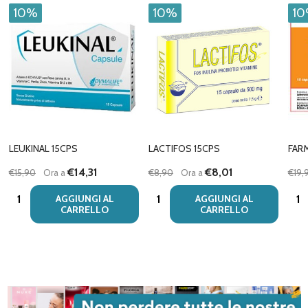
10%
10%
1
LEUKINAL 15CPS
LACTIFOS 15CPS
FAR
€14,31
€8,01
€15,90
Ora a
€8,90
Ora a
€19,
Quantità:
Quantità:
Quan
AGGIUNGI AL
AGGIUNGI AL
CARRELLO
CARRELLO