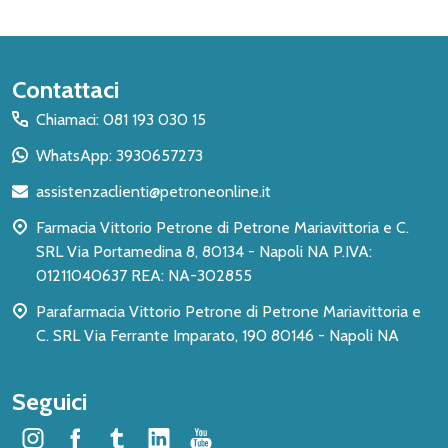
Inizio
Contattaci
del
Chiamaci: 081 193 030 15
piè
WhatsApp: 3930657273
di
assistenzaclienti@petroneonline.it
pagina
Farmacia Vittorio Petrone di Petrone Mariavittoria e C.
SRL Via Portamedina 8, 80134 - Napoli NA P.IVA:
01211040637 REA: NA-302855
Parafarmacia Vittorio Petrone di Petrone Mariavittoria e
C. SRL Via Ferrante Imparato, 190 80146 - Napoli NA
Seguici