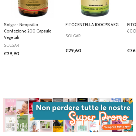
Solgar - Neopsillio
FITOCENTELLA 100CPS VEG
FIT
Confezione 200 Capsule
60C
SOLGAR
Vegetali
SOLGAR
€29,60
€36
€29,90