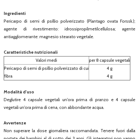
Ingredienti
Pericarpo di semi di psillio polverizzato (Plantago ovata Forssk.);
agente di rivestimento: idrossipropilmetilcellulosa; agente
antiagglomerante: magnesio stearato vegetale.
Caratteristiche nutrizionali
Valori medi
per 8 capsule vegetali
Pericarpo di semi di psillio polverizzato di cui
4 g
fibra
4 g
Modalità d'uso
Deglutire 4 capsule vegetali un'ora prima di pranzo e 4 capsule
vegetali un'ora prima di cena, con abbondante acqua.
Avvertenze
Non superare la dose giornaliera raccomandata. Tenere fuori dalla
portata dei bambini al di sotto dei 3 anni. Gli integratori non vanno