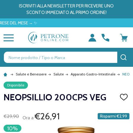
ISCRIVITI ALLA NEWSLETTER PER RICEVERE UNO
SCONTO IMMEDIATO AL PRIMO ORDINE!
DEL MESE → ✨
MENU
Ricerca
CE
Salute e Benessere
Salute
Apparato Gastro-Intestinale
NEOPS
Disponibile
NEOPSILLIO 200CPS VEG
AGGI
ALLA
LISTA
DEI
€26,91
€29,90
Risparmi
€2,99
Ora a
DESID
10%