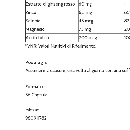
Estratto di ginseng rosso
60 mg
-
Zinco
6,5 mg
6
Selenio
45 mcg
8
Magnesio
75 mg
2
Acido folico
200 mcg
1
*VNR: Valori Nutritivi di Riferimento.
Posologia
Assumere 2 capsule, una volta al giorno con una suffi
Formato
56 Capsule
Minsan
980911782