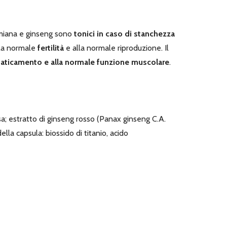
miana e ginseng sono
tonici in caso di stanchezza
lla normale
fertilità
e alla normale riproduzione. Il
ffaticamento e alla normale funzione muscolare
.
sa; estratto di ginseng rosso (Panax ginseng C.A.
ella capsula: biossido di titanio, acido