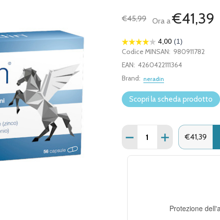
€41,39
€45,99
Ora a
Codice MINSAN:
980911782
EAN:
4260422111364
Brand:
neradin
Scopri la scheda prodotto
Quantità:
€41,39