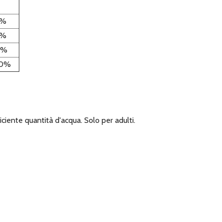
5%
2%
0%
00%
ciente quantità d'acqua. Solo per adulti.