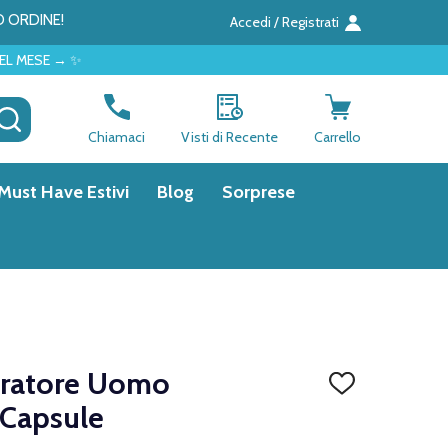
O ORDINE!
Accedi / Registrati
CERCA
Chiamaci
Visti di Recente
Carrello
Must Have Estivi
Blog
Sorprese
gratore Uomo
AGGIUNGI
ALLA
 Capsule
LISTA
DEI