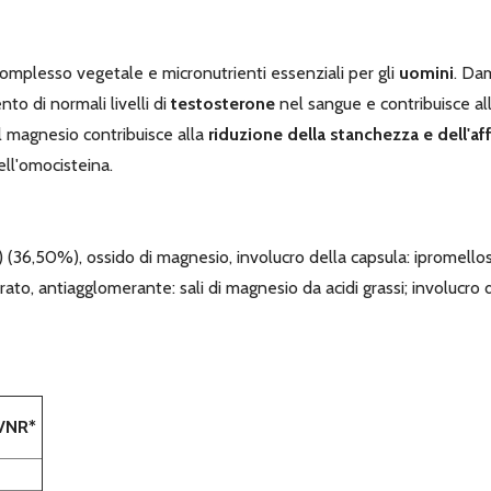
omplesso vegetale e micronutrienti essenziali per gli
uomini
. Da
to di normali livelli di
testosterone
nel sangue e contribuisce a
 Il magnesio contribuisce alla
riduzione della stanchezza e dell'a
ell'omocisteina.
) (36,50%), ossido di magnesio, involucro della capsula: ipromello
rato, antiagglomerante: sali di magnesio da acidi grassi; involucro d
VNR*