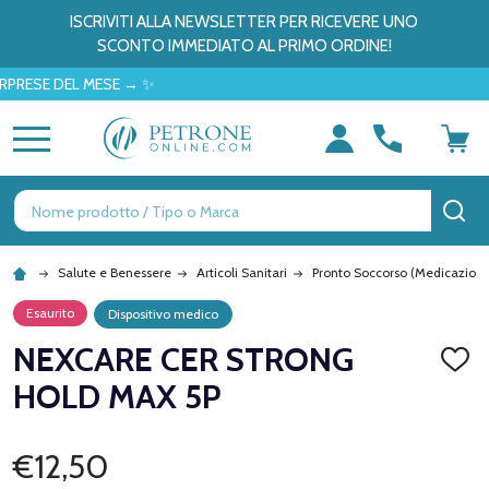
ISCRIVITI ALLA NEWSLETTER PER RICEVERE UNO
SCONTO IMMEDIATO AL PRIMO ORDINE!
E DEL MESE → ✨
MENU
Ricerca
CE
Salute e Benessere
Articoli Sanitari
Pronto Soccorso (Medicazioni
Esaurito
Dispositivo medico
NEXCARE CER STRONG
AGGI
ALLA
HOLD MAX 5P
LISTA
DEI
DESID
€12,50