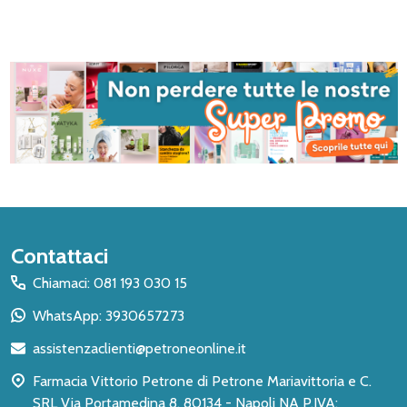
Inizio
Contattaci
del
Chiamaci: 081 193 030 15
piè
WhatsApp: 3930657273
di
assistenzaclienti@petroneonline.it
pagina
Farmacia Vittorio Petrone di Petrone Mariavittoria e C.
SRL Via Portamedina 8, 80134 - Napoli NA P.IVA: