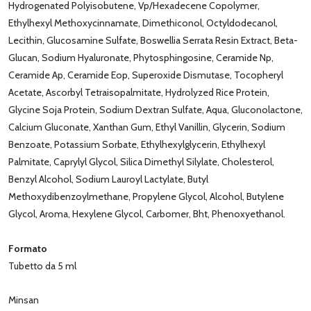
Hydrogenated Polyisobutene, Vp/Hexadecene Copolymer,
Ethylhexyl Methoxycinnamate, Dimethiconol, Octyldodecanol,
Lecithin, Glucosamine Sulfate, Boswellia Serrata Resin Extract, Beta-
Glucan, Sodium Hyaluronate, Phytosphingosine, Ceramide Np,
Ceramide Ap, Ceramide Eop, Superoxide Dismutase, Tocopheryl
Acetate, Ascorbyl Tetraisopalmitate, Hydrolyzed Rice Protein,
Glycine Soja Protein, Sodium Dextran Sulfate, Aqua, Gluconolactone,
Calcium Gluconate, Xanthan Gum, Ethyl Vanillin, Glycerin, Sodium
Benzoate, Potassium Sorbate, Ethylhexylglycerin, Ethylhexyl
Palmitate, Caprylyl Glycol, Silica Dimethyl Silylate, Cholesterol,
Benzyl Alcohol, Sodium Lauroyl Lactylate, Butyl
Methoxydibenzoylmethane, Propylene Glycol, Alcohol, Butylene
Glycol, Aroma, Hexylene Glycol, Carbomer, Bht, Phenoxyethanol.
Formato
Tubetto da 5 ml
Minsan