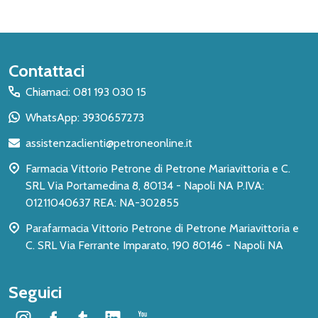
Inizio
Contattaci
del
Chiamaci: 081 193 030 15
piè
WhatsApp: 3930657273
di
assistenzaclienti@petroneonline.it
pagina
Farmacia Vittorio Petrone di Petrone Mariavittoria e C.
SRL Via Portamedina 8, 80134 - Napoli NA P.IVA:
01211040637 REA: NA-302855
Parafarmacia Vittorio Petrone di Petrone Mariavittoria e
C. SRL Via Ferrante Imparato, 190 80146 - Napoli NA
Seguici