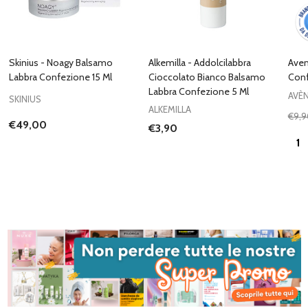
Skinius - Noagy Balsamo
Alkemilla - Addolcilabbra
Aven
Labbra Confezione 15 Ml
Cioccolato Bianco Balsamo
Conf
Labbra Confezione 5 Ml
AVÈ
SKINIUS
ALKEMILLA
€9,9
€49,00
€3,90
Quan