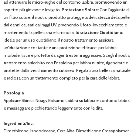
ad attenuare le micro-rughe del contorno labbra, promuovendo un
aspetto più giovane e levigato.
Protezione Solare:
Con l'aggiunta di
un filtro solare, il nostro prodotto protegge la delicatezza della pelle
dai danni causati dai raggi UV, prvenendo il foto-invecchiamento e
mantenendo la pelle sana e luminosa.
Idratazione Quotidiana:
Ideale per un uso quotidiano, il nostro trattamento assicura
un'idratazione costante e una protezione efficace, per labbra
morbide, lisce e protette da agenti esterni aggressivi. Scegli il nostro
trattamento arricchito con Fospidina per labbra nutrite, rigenerate e
protette dall'invecchiamento cutaneo. Regalati una bellezza naturale
e radiosa con un trattamento completo per la cura delle labbra.
Posologia
Applicare Skinius Noagy Balsamo Labbra su labbra e contorno labbra
e massaggiare picchiettando leggermente con le dita.
Ingredienti/Inci
Dimethicone, Isododecane, Cera Alba, Dimethicone Crosspolymer,