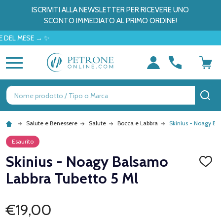
ISCRIVITI ALLA NEWSLETTER PER RICEVERE UNO
SCONTO IMMEDIATO AL PRIMO ORDINE!
MESE → ✨
MENU
Ricerca
CE
Salute e Benessere
Salute
Bocca e Labbra
Skinius - Noagy Ba
Esaurito
Skinius - Noagy Balsamo
AGGI
ALLA
Labbra Tubetto 5 Ml
LISTA
DEI
DESID
€19,00