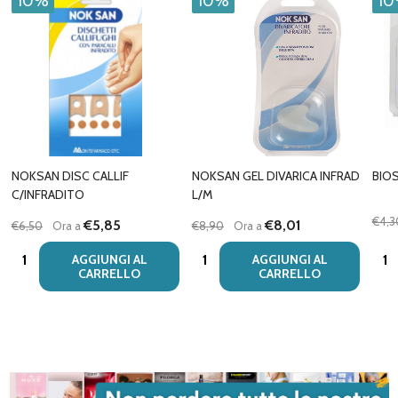
10%
10%
1
NOKSAN DISC CALLIF
NOKSAN GEL DIVARICA INFRAD
BIOS
C/INFRADITO
L/M
€4,3
€5,85
€8,01
€6,50
Ora a
€8,90
Ora a
Quantità:
Quantità:
Quan
AGGIUNGI AL
AGGIUNGI AL
CARRELLO
CARRELLO