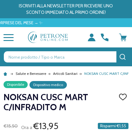
ISCRIVITI ALLA NEWSLETTER PER RICEVERE UNO
SCONTO IMMEDIATO AL PRIMO ORDINE!
SE DEL MESE → ✨
MENU
Ricerca
CE
Salute e Benessere
Articoli Sanitari
NOKSAN CUSC MART C/INFR
Disponibile
Dispositivo medico
NOKSAN CUSC MART
AGGI
ALLA
C/INFRADITO M
LISTA
DEI
DESID
€13,95
€15,50
Risparmi
€1,55
Ora a