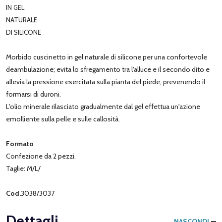
IN GEL
NATURALE
DI SILICONE
Morbido cuscinetto in gel naturale di silicone per una confortevole
deambulazione; evita lo sfregamento tra l'alluce e il secondo dito e
allevia la pressione esercitata sulla pianta del piede, prevenendo il
formarsi di duroni.
L'olio minerale rilasciato gradualmente dal gel effettua un'azione
emolliente sulla pelle e sulle callosità.
Formato
Confezione da 2 pezzi.
Taglie: M/L/
Cod.
3038/3037
Dettagli
NASCONDI