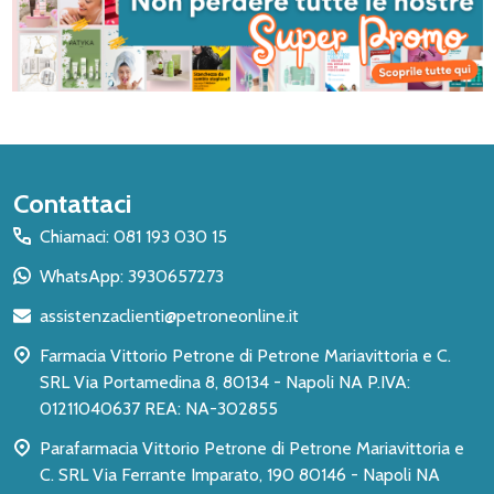
Inizio
Contattaci
del
Chiamaci: 081 193 030 15
piè
WhatsApp: 3930657273
di
assistenzaclienti@petroneonline.it
pagina
Farmacia Vittorio Petrone di Petrone Mariavittoria e C.
SRL Via Portamedina 8, 80134 - Napoli NA P.IVA:
01211040637 REA: NA-302855
Parafarmacia Vittorio Petrone di Petrone Mariavittoria e
C. SRL Via Ferrante Imparato, 190 80146 - Napoli NA