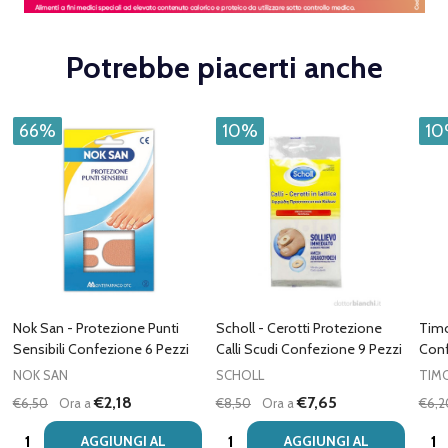
Potrebbe piacerti anche
66%
10%
1
Nok San - Protezione Punti
Scholl - Cerotti Protezione
Timo
Sensibili Confezione 6 Pezzi
Calli Scudi Confezione 9 Pezzi
Conf
NOK SAN
SCHOLL
TIM
€2,18
€7,65
€6,50
Ora a
€8,50
Ora a
€6,2
Quantità:
Quantità:
Quan
AGGIUNGI AL
AGGIUNGI AL