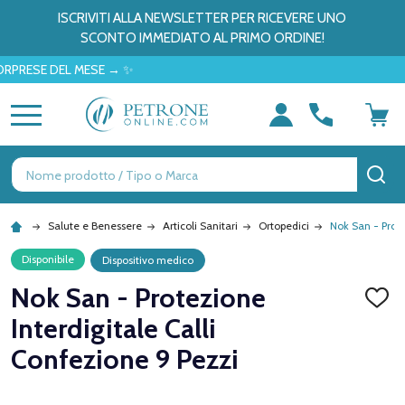
ISCRIVITI ALLA NEWSLETTER PER RICEVERE UNO
SCONTO IMMEDIATO AL PRIMO ORDINE!
SE DEL MESE → ✨
MENU
Ricerca
CE
Salute e Benessere
Articoli Sanitari
Ortopedici
Nok San - Prote
Disponibile
Dispositivo medico
Nok San - Protezione
AGGI
ALLA
Interdigitale Calli
LISTA
DEI
Confezione 9 Pezzi
DESID