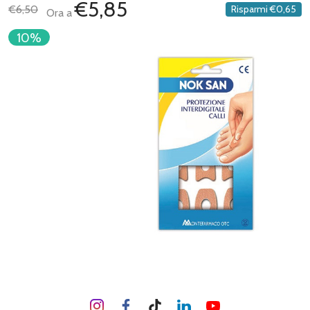
€5,85
€6,50
Risparmi
€0,65
Ora a
10%