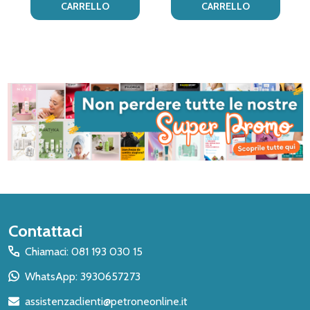
CARRELLO
CARRELLO
Inizio
Contattaci
del
Chiamaci: 081 193 030 15
piè
WhatsApp: 3930657273
di
assistenzaclienti@petroneonline.it