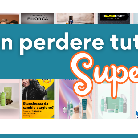
ANTITÀ DI UNDEFINED
 QUANTITÀ DI UNDEFINED
DIMINUISCI QUANTITÀ DI UNDEFINED
AUMENTA QUANTITÀ DI UNDEFINED
DIMINUISC
AUME
GIUNGI AL
AGGIUNGI AL
ARRELLO
CARRELLO