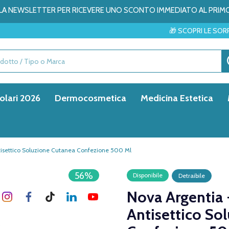
ALLA NEWSLETTER PER RICEVERE UNO SCONTO IMMEDIATO AL PRIM
🎁 SCOPRI LE SORPRESE DEL MESE
olari 2026
Dermocosmetica
Medicina Estetica
tisettico Soluzione Cutanea Confezione 500 Ml
56%
Disponibile
Detraibile
Nova Argentia 
Antisettico So