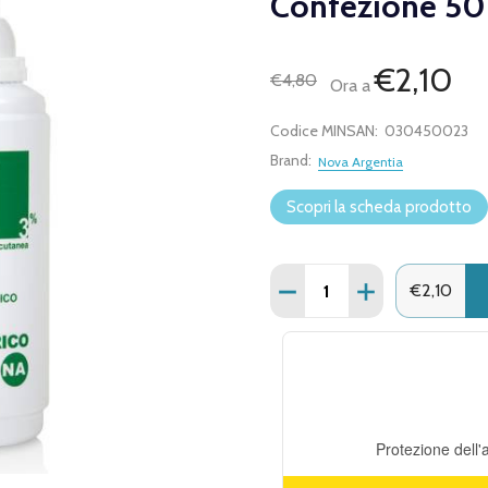
Confezione 50
€2,10
€4,80
Ora a
Codice MINSAN:
030450023
Brand:
Nova Argentia
Scopri la scheda prodotto
Quantità:
DIMINUISCI QUANTITÀ D
AUMENTA QUANT
€2,10