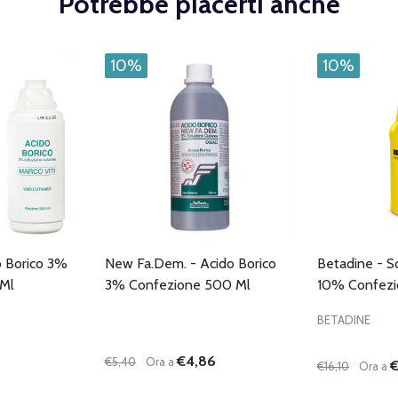
Potrebbe piacerti anche
10%
10%
o Borico 3%
New Fa.Dem. - Acido Borico
Betadine - S
Ml
3% Confezione 500 Ml
10% Confezi
BETADINE
€4,86
€5,40
Ora a
5
€
€16,10
Ora a
Quantità:
Quantità: