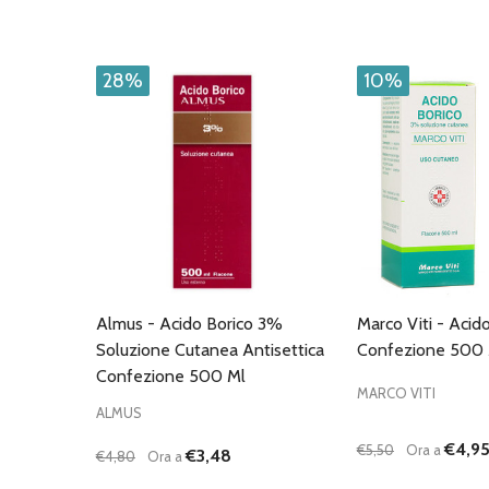
28%
10%
Almus - Acido Borico 3%
Marco Viti - Acid
Soluzione Cutanea Antisettica
Confezione 500 
Confezione 500 Ml
MARCO VITI
ALMUS
€4,9
€5,50
Ora a
€3,48
€4,80
Ora a
Quantità:
Quantità: