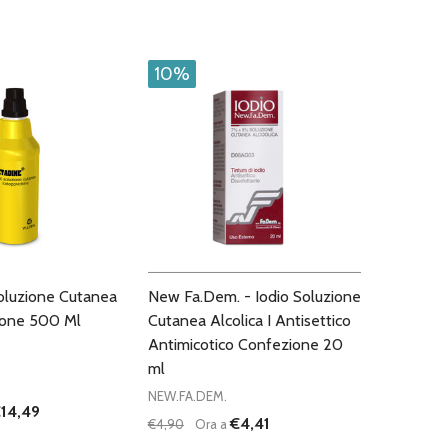
10%
oluzione Cutanea
New Fa.Dem. - Iodio Soluzione
one 500 Ml
Cutanea Alcolica I Antisettico
Antimicotico Confezione 20
ml
NEW.FA.DEM.
14,49
€4,41
€4,90
Ora a
Quantità: