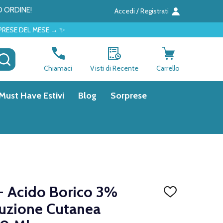
O ORDINE!
Accedi / Registrati
 → ✨
CERCA
Chiamaci
Visti di Recente
Carrello
Must Have Estivi
Blog
Sorprese
- Acido Borico 3%
AGGIUNGI
ALLA
luzione Cutanea
LISTA
DEI