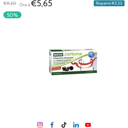
€5,65
€11,20
Risparmi
€5,55
Ora a
50%