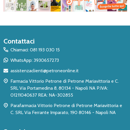
Inizio
Contattaci
del
Chiamaci: 081 193 030 15
piè
WhatsApp: 3930657273
di
assistenzaclienti@petroneonline.it
pagina
Farmacia Vittorio Petrone di Petrone Mariavittoria e C.
SRL Via Portamedina 8, 80134 - Napoli NA P.IVA:
01211040637 REA: NA-302855
Parafarmacia Vittorio Petrone di Petrone Mariavittoria e
C. SRL Via Ferrante Imparato, 190 80146 - Napoli NA