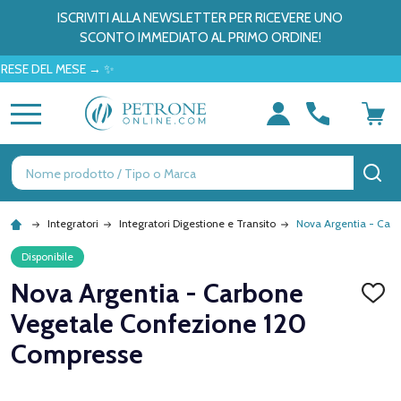
ISCRIVITI ALLA NEWSLETTER PER RICEVERE UNO
SCONTO IMMEDIATO AL PRIMO ORDINE!
DEL MESE → ✨
MENU
Ricerca
CE
Integratori
Integratori Digestione e Transito
Nova Argentia - Car
Disponibile
Nova Argentia - Carbone
AGGI
ALLA
Vegetale Confezione 120
LISTA
DEI
Compresse
DESID