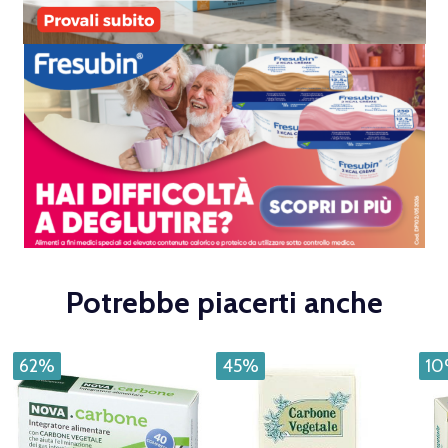
Potrebbe piacerti anche
62%
45%
1