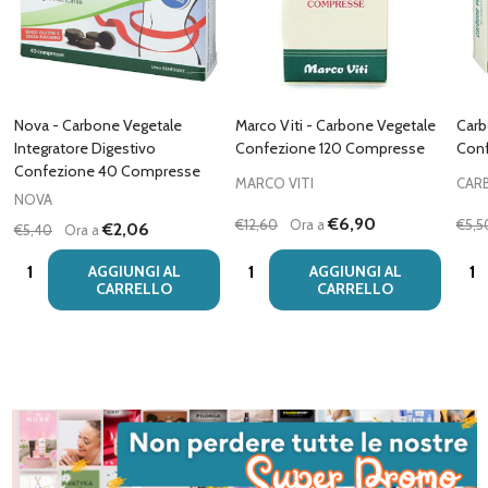
Nova - Carbone Vegetale
Marco Viti - Carbone Vegetale
Carb
Integratore Digestivo
Confezione 120 Compresse
Con
Confezione 40 Compresse
MARCO VITI
CAR
NOVA
€6,90
€12,60
Ora a
€5,5
€2,06
€5,40
Ora a
Quantità:
Quantità:
Quan
AGGIUNGI AL
AGGIUNGI AL
CARRELLO
CARRELLO