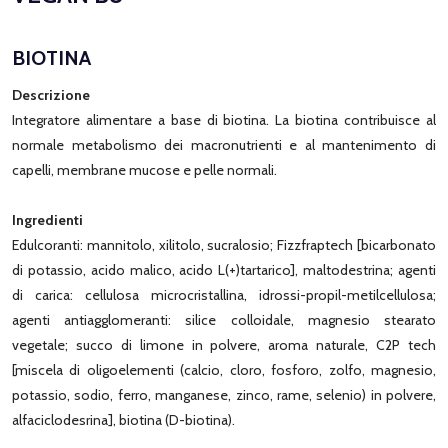
BIOTINA
Descrizione
Integratore alimentare a base di biotina. La biotina contribuisce al
normale metabolismo dei macronutrienti e al mantenimento di
capelli, membrane mucose e pelle normali.
Ingredienti
Edulcoranti: mannitolo, xilitolo, sucralosio; Fizzfraptech [bicarbonato
di potassio, acido malico, acido L(+)tartarico], maltodestrina; agenti
di carica: cellulosa microcristallina, idrossi-propil-metilcellulosa;
agenti antiagglomeranti: silice colloidale, magnesio stearato
vegetale; succo di limone in polvere, aroma naturale, C2P tech
[miscela di oligoelementi (calcio, cloro, fosforo, zolfo, magnesio,
potassio, sodio, ferro, manganese, zinco, rame, selenio) in polvere,
alfaciclodesrina], biotina (D-biotina).