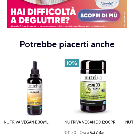
Potrebbe piacerti anche
10%
NUTRIVA VEGAN E 30ML
NUTRIVA VEGAN D3 120CPR
NUT
€37,35
€41,50
Ora a