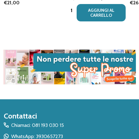
€21,00
€26
Quantità:
AGGIUNGI AL
CARRELLO
Inizio
Contattaci
del
Chiamaci: 081 193 030 15
piè
WhatsApp: 3930657273