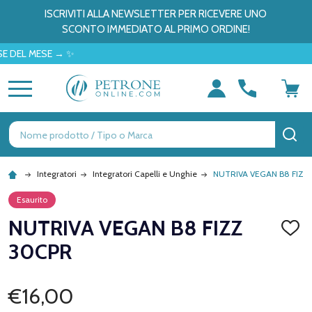
ISCRIVITI ALLA NEWSLETTER PER RICEVERE UNO
SCONTO IMMEDIATO AL PRIMO ORDINE!
 MESE → ✨
MENU
Ricerca
CE
Integratori
Integratori Capelli e Unghie
NUTRIVA VEGAN B8 FIZZ
Esaurito
NUTRIVA VEGAN B8 FIZZ
AGGI
ALLA
30CPR
LISTA
DEI
DESID
€16,00