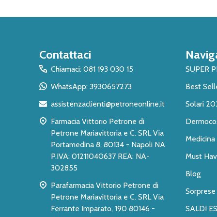
Inizio
Contattaci
Navig
del
piè
Chiamaci: 081 193 030 15
SUPER 
di
WhatsApp: 3930657273
Best Sell
pagina
assistenzaclienti@petroneonline.it
Solari 20
Farmacia Vittorio Petrone di
Dermoco
Petrone Mariavittoria e C. SRL Via
Medicina 
Portamedina 8, 80134 - Napoli NA
P.IVA: 01211040637 REA: NA-
Must Have
302855
Blog
Parafarmacia Vittorio Petrone di
Sorprese
Petrone Mariavittoria e C. SRL Via
Ferrante Imparato, 190 80146 -
SALDI ES