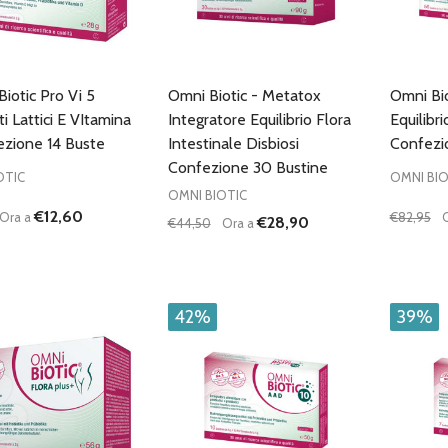
iotic Pro Vi 5
Omni Biotic - Metatox
Omni Bio
i Lattici E VItamina
Integratore Equilibrio Flora
Equilibri
zione 14 Buste
Intestinale Disbiosi
Confezi
Confezione 30 Bustine
OTIC
OMNI BIO
OMNI BIOTIC
€12,60
Ora a
€82,95
€28,90
€44,50
Ora a
à:
Quantità:
Quantità
UISCI QUANTITÀ DI UNDEFINED
AUMENTA QUANTITÀ DI UNDEFINED
DIMINUISCI QUANTITÀ DI UNDEFINE
AUMENTA QUANTITÀ DI UNDE
DIMIN
AGGIUNGI AL
AGGIUNGI AL
CARRELLO
CARRELLO
42%
39%