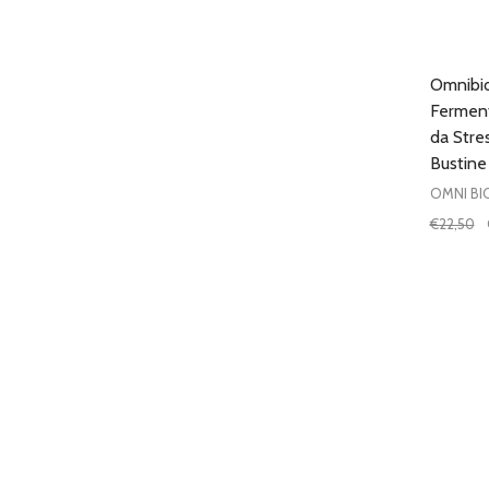
Omnibio
Fermenti
da Stre
Bustine
OMNI BI
€22,50
Quantit
DIMIN