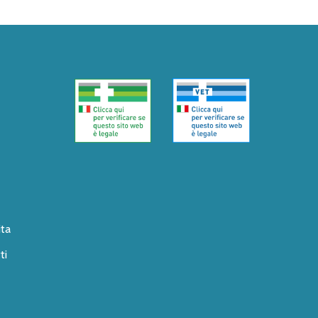
ita
ti