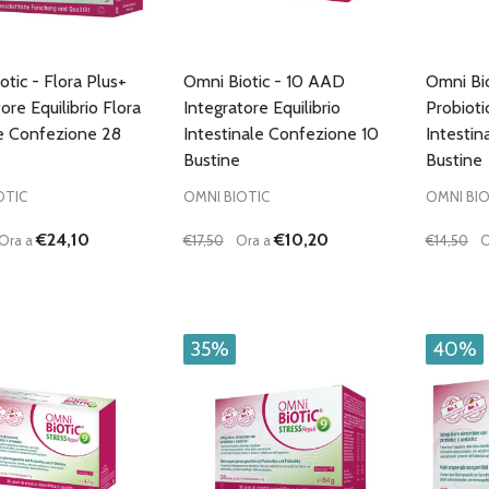
tic - Flora Plus+
Omni Biotic - 10 AAD
Omni Bio
ore Equilibrio Flora
Integratore Equilibrio
Probioti
e Confezione 28
Intestinale Confezione 10
Intestin
Bustine
Bustine
OTIC
OMNI BIOTIC
OMNI BIO
€24,10
€10,20
Ora a
€17,50
Ora a
€14,50
O
à:
Quantità:
Quantità
UISCI QUANTITÀ DI UNDEFINED
AUMENTA QUANTITÀ DI UNDEFINED
DIMINUISCI QUANTITÀ DI UNDEFINE
AUMENTA QUANTITÀ DI UNDE
DIMIN
AGGIUNGI AL
AGGIUNGI AL
CARRELLO
CARRELLO
35%
40%