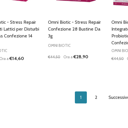
tic - Stress Repair
Omni Biotic - Stress Repair
Omni Bio
 Lattici per Disturbi
Confezione 28 Bustine Da
Integra
ss Confezione 14
3g
Probiotic
Confezi
OMNI BIOTIC
OTIC
OMNI BIO
€28,90
€44,50
Ora a
€14,60
Ora a
€44,50
à:
Quantità:
Quantità
UISCI QUANTITÀ DI UNDEFINED
AUMENTA QUANTITÀ DI UNDEFINED
DIMINUISCI QUANTITÀ DI UNDEFINE
AUMENTA QUANTITÀ DI UNDE
DIMIN
AGGIUNGI AL
AGGIUNGI AL
CARRELLO
CARRELLO
1
2
Successi