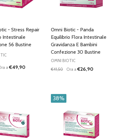
tic - Stress Repair
Omni Biotic - Panda
o Intestinale
Equilibrio Flora Intestinale
one 56 Bustine
Gravidanza E Bambini
Confezione 30 Bustine
TIC
OMNI BIOTIC
€49,90
Ora a
€26,90
€41,50
Ora a
:
Quantità:
D
FINED
UISCI QUANTITÀ DI UNDEFINED
AUMENTA QUANTITÀ DI UNDEFINED
DIMINUISCI QUANTITÀ DI UNDEFINE
AUMENTA QUANTITÀ DI UNDEF
AGGIUNGI AL
AGGIUNGI AL
CARRELLO
CARRELLO
38%