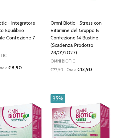
tic - Integratore
Omni Biotic - Stress con
co Equilibrio
Vitamine del Gruppo B
ale Confezione 7
Confezione 14 Bustine
(Scadenza Prodotto
28/01/2027)
TIC
OMNI BIOTIC
€8,90
ra a
€13,90
€22,50
Ora a
:
Quantità:
D
FINED
UISCI QUANTITÀ DI UNDEFINED
AUMENTA QUANTITÀ DI UNDEFINED
DIMINUISCI QUANTITÀ DI UNDEFINE
AUMENTA QUANTITÀ DI UNDEF
AGGIUNGI AL
AGGIUNGI AL
CARRELLO
CARRELLO
35%