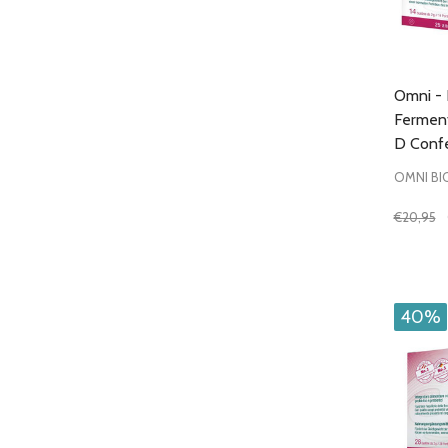
Omni - B
Ferment
D Confe
OMNI BI
€20,95
Quantit
DIMIN
40%