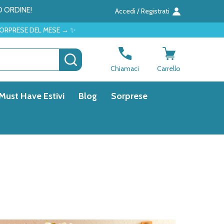
O ORDINE!
Accedi / Registrati
DEL MESE → ✨
CERCA
Chiamaci
Carrello
Must Have Estivi
Blog
Sorprese