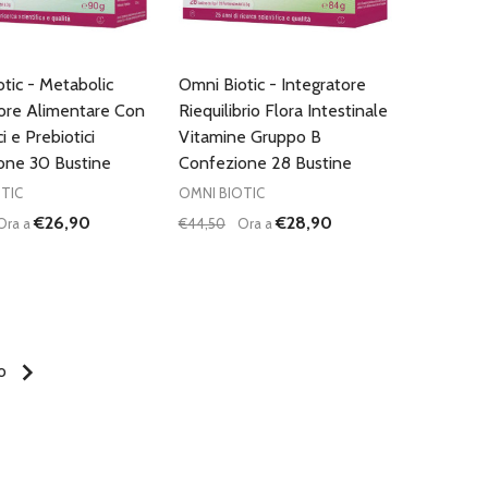
tic - Metabolic
Omni Biotic - Integratore
tore Alimentare Con
Riequilibrio Flora Intestinale
i e Prebiotici
Vitamine Gruppo B
one 30 Bustine
Confezione 28 Bustine
TIC
OMNI BIOTIC
€26,90
€28,90
Ora a
€44,50
Ora a
:
Quantità:
D
FINED
UISCI QUANTITÀ DI UNDEFINED
AUMENTA QUANTITÀ DI UNDEFINED
DIMINUISCI QUANTITÀ DI UNDEFINE
AUMENTA QUANTITÀ DI UNDEF
AGGIUNGI AL
AGGIUNGI AL
CARRELLO
CARRELLO
vo