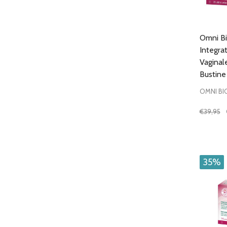
Omni Bio
Integrat
Vaginal
Bustine
OMNI BI
€39,95
Quantit
DIMIN
35%