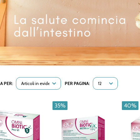
A PER:
PER PAGINA:
35%
40%