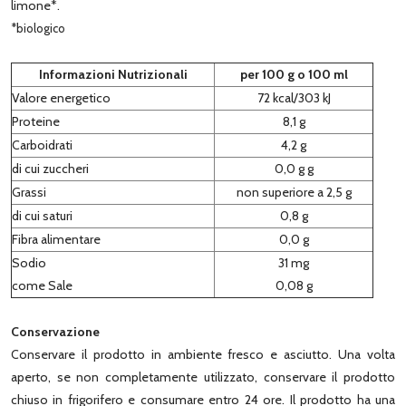
limone*.
*biologico
Informazioni Nutrizionali
per 100 g o 100 ml
Valore energetico
72 kcal/303 kJ
Proteine
8,1 g
Carboidrati
4,2 g
di cui zuccheri
0,0 g g
Grassi
non superiore a 2,5 g
di cui saturi
0,8 g
Fibra alimentare
0,0 g
Sodio
31 mg
come Sale
0,08 g
Conservazione
Conservare il prodotto in ambiente fresco e asciutto. Una volta
aperto, se non completamente utilizzato, conservare il prodotto
chiuso in frigorifero e consumare entro 24 ore. Il prodotto ha una