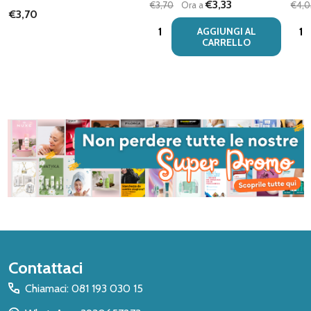
€3,33
€3,70
Ora a
€4,0
€3,70
Quantità:
Quan
AGGIUNGI AL
CARRELLO
Inizio
Contattaci
del
Chiamaci: 081 193 030 15
piè