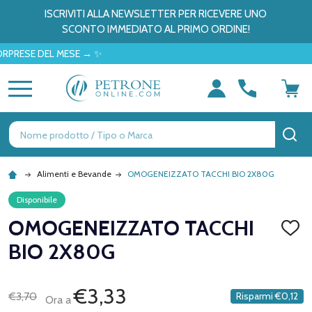
ISCRIVITI ALLA NEWSLETTER PER RICEVERE UNO
SCONTO IMMEDIATO AL PRIMO ORDINE!
SE DEL MESE → ✨
MENU
Ricerca
CE
Alimenti e Bevande
OMOGENEIZZATO TACCHI BIO 2X80G
Disponibile
OMOGENEIZZATO TACCHI
AGGI
ALLA
BIO 2X80G
LISTA
DEI
DESID
€3,33
€3,70
Risparmi
€0,12
Ora a