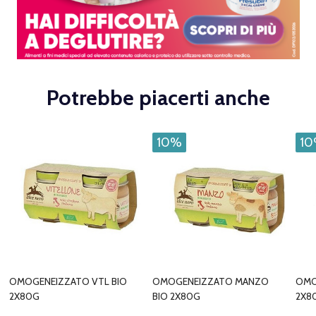
Potrebbe piacerti anche
10%
1
OMOGENEIZZATO VTL BIO
OMOGENEIZZATO MANZO
OMO
2X80G
BIO 2X80G
2X8