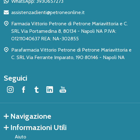
WhatsApp: 3930657273
di
assistenzaclienti@petroneonline.it
pagina
Farmacia Vittorio Petrone di Petrone Mariavittoria e C.
SRL Via Portamedina 8, 80134 - Napoli NA P.IVA:
01211040637 REA: NA-302855
Parafarmacia Vittorio Petrone di Petrone Mariavittoria e
C. SRL Via Ferrante Imparato, 190 80146 - Napoli NA
Seguici
Navigazione
Informazioni Utili
Aiuto