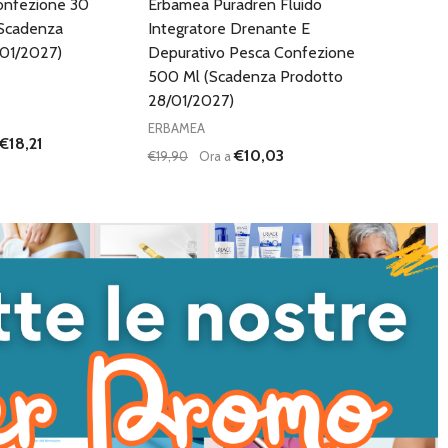
onfezione 30
Erbamea Puradren Fluido
Scadenza
Integratore Drenante E
/01/2027)
Depurativo Pesca Confezione
500 Ml (Scadenza Prodotto
28/01/2027)
ERBAMEA
€18,21
€10,03
€19,90
Ora a
Quantità:
I QUANTITÀ DI UNDEFINED
NTA QUANTITÀ DI UNDEFINED
DIMINUISCI QUANTITÀ DI UNDEFINED
AUMENTA QUANTITÀ DI UNDEFI
AGGIUNGI AL
AGGIUNGI AL
CARRELLO
CARRELLO