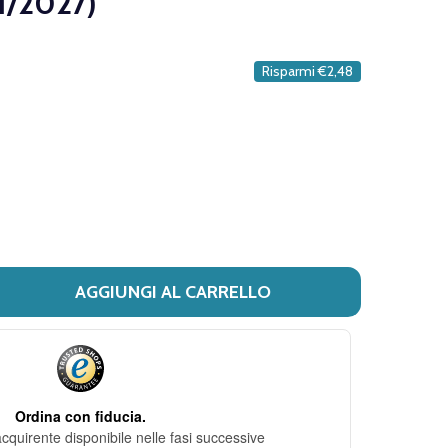
1/2027)
DESIDERI
Risparmi
€2,48
AGGIUNGI AL CARRELLO
I ORAL B - 3D WHITE COLLUTORIO CONFEZIONE 500 ML (S
ITÀ DI ORAL B - 3D WHITE COLLUTORIO CONFEZIONE 500