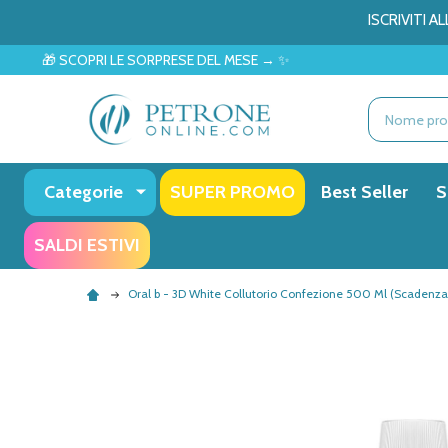
ISCRIVITI 
 LE SORPRESE DEL MESE → ✨
Ricerca
Categorie
SUPER PROMO
Best Seller
S
SALDI ESTIVI
Oral b - 3D White Collutorio Confezione 500 Ml (Scadenza