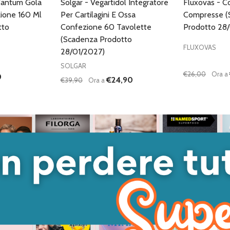
Tantum Gola
Solgar - Vegartidol Integratore
Fluxovas - C
zione 160 Ml
Per Cartilagini E Ossa
Compresse (
tto
Confezione 60 Tavolette
Prodotto 28
(Scadenza Prodotto
FLUXOVAS
28/01/2027)
SOLGAR
€26,00
Ora a
0
€24,90
€39,90
Ora a
Quantità:
Quantità:
ANTITÀ DI UNDEFINED
 QUANTITÀ DI UNDEFINED
DIMINUISCI QUANTITÀ DI UNDEFINED
AUMENTA QUANTITÀ DI UNDEFINED
DIMINUISC
AUME
GIUNGI AL
AGGIUNGI AL
ARRELLO
CARRELLO