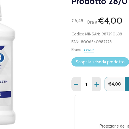
Prodotto 28/0
€4,00
€6,48
Ora a
Codice MINSAN:
987290638
EAN:
8006540982228
Brand:
Oral-b
Scopri la scheda prodotto
Quantità:
DIMINUISCI QUANTITÀ D
AUMENTA QUANT
€4,00