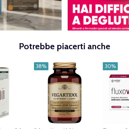
Potrebbe piacerti anche
38%
30%