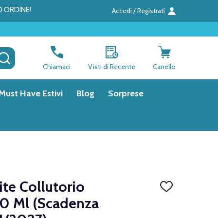
O ORDINE!
Accedi / Registrati
CERCA
Chiamaci
Visti di Recente
Carrello
Must Have Estivi
Blog
Sorprese
ite Collutorio
AGGIUNGI
ALLA
0 Ml (Scadenza
LISTA
DEI