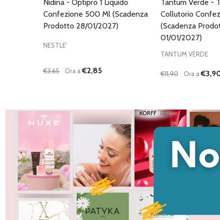
Nidina - Optipro 1 Liquido
Tantum Verde - 
Confezione 500 Ml (Scadenza
Collutorio Confe
Prodotto 28/01/2027)
(Scadenza Prodo
01/01/2027)
NESTLE'
TANTUM VERDE
€2,85
€3,65
Ora a
€3,9
€11,90
Ora a
Quantità:
Quantità:
DIMINUISCI QUANTITÀ DI UNDEFINED
AUMENTA QUANTITÀ DI UNDEFINED
DIMINUISCI QU
AUMENTA
AGGIUNGI AL
AG
CARRELLO
C