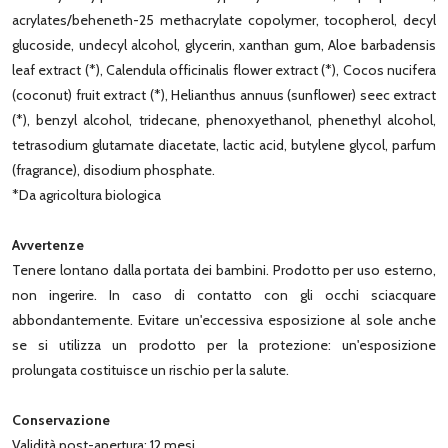
acrylates/beheneth-25 methacrylate copolymer, tocopherol, decyl
glucoside, undecyl alcohol, glycerin, xanthan gum, Aloe barbadensis
leaf extract (*), Calendula officinalis flower extract (*), Cocos nucifera
(coconut) fruit extract (*), Helianthus annuus (sunflower) seec extract
(*), benzyl alcohol, tridecane, phenoxyethanol, phenethyl alcohol,
tetrasodium glutamate diacetate, lactic acid, butylene glycol, parfum
(fragrance), disodium phosphate.
*Da agricoltura biologica
Avvertenze
Tenere lontano dalla portata dei bambini. Prodotto per uso esterno,
non ingerire. In caso di contatto con gli occhi sciacquare
abbondantemente. Evitare un'eccessiva esposizione al sole anche
se si utilizza un prodotto per la protezione: un'esposizione
prolungata costituisce un rischio per la salute.
Conservazione
Validità post-apertura: 12 mesi.