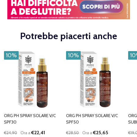
Potrebbe piacerti anche
10%
10%
1
ORG PH SPRAY SOLARE V/C
ORG PH SPRAY SOLARE V/C
ORG
SPF30
SPF50
SUBL
€22,41
€25,65
€24,90
Ora a
€28,50
Ora a
€19,