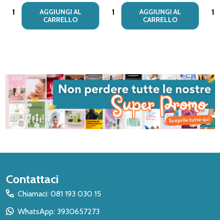
Quantità:
Quantità:
Quan
AGGIUNGI AL
AGGIUNGI AL
CARRELLO
CARRELLO
Inizio
Contattaci
del
Chiamaci: 081 193 030 15
piè
WhatsApp: 3930657273