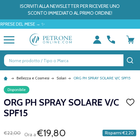
ISCRIVITI ALLA NEWSLETTER PER RICEVERE UNO
SCONTO IMMEDIATO AL PRIMO ORDINE!
E DEL MESE → ✨
MENU
Ricerca
CE
Bellezza e Cosmesi
Solari
ORG PH SPRAY SOLARE V/C SPF15
Disponibile
ORG PH SPRAY SOLARE V/C
AGGI
ALLA
SPF15
LISTA
DEI
DESID
€19,80
€22,00
Risparmi
€2,20
Ora a