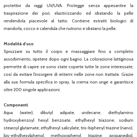
protettivi da raggi UV/UVA. Protegge senza appesantire la
traspirazione dei pori, elasticizzando ed idratando la pelle
rendendola piacevole al tatto. Contiene estratti biologici di
mandorla, cocco e calendula che nutrono e idratano la pelle.
Modalità d'uso
Spruzzare su tutto il corpo e massaggiare fino a completo
assorbimento, ripetere dopo ogni bagno. La colorazione lattiginosa
permette di capire se sono state coperte tutte le zone interessate,
così da evitare l'insorgere di eritemi nelle zone non trattate. Grazie
alla sua formula specifica in spray, la crema non unge e garantisce
oltre 200 singole applicazioni.
Componenti
Aqua (water), dibutyl adipate, undecane, diethylamino
hydroxybenzoyl hexyl benzoate, ethylhexyl triazone, sodium
stearoyl glutamate, ethylhexyl salicylate, tris-biphenyl triazine (nano),
bis-ethylhexylphenol methoxyphenyl triazine, propanediol,