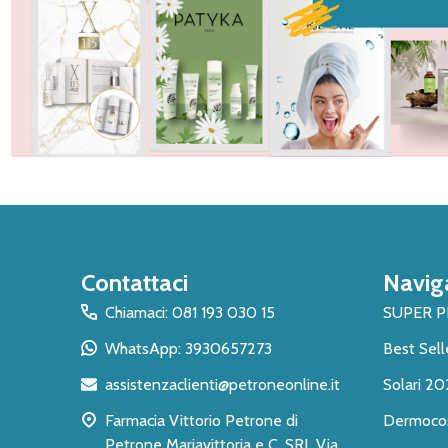
Inizio
Contattaci
Navig
del
piè
Chiamaci: 081 193 030 15
SUPER 
di
WhatsApp: 3930657273
Best Sell
pagina
assistenzaclienti@petroneonline.it
Solari 20
Farmacia Vittorio Petrone di
Dermoco
Petrone Mariavittoria e C. SRL Via