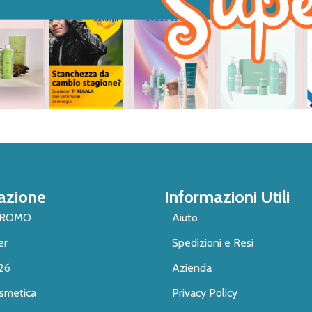
azione
Informazioni Utili
PROMO
Aiuto
er
Spedizioni e Resi
26
Azienda
smetica
Privacy Policy