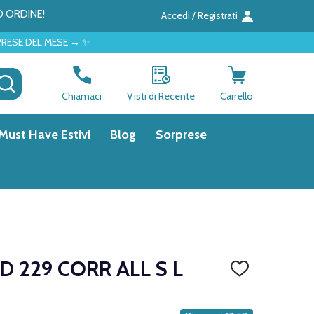
O ORDINE!
Accedi / Registrati
 → ✨
CERCA
Chiamaci
Visti di Recente
Carrello
Must Have Estivi
Blog
Sorprese
 229 CORR ALL S L
AGGIUNGI
ALLA
LISTA
DEI