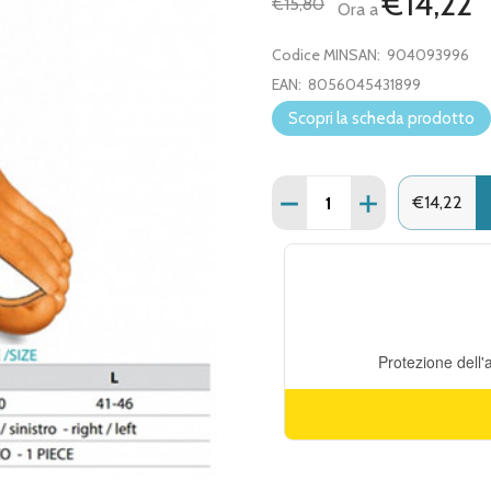
€14,22
€15,80
Ora a
Codice MINSAN:
904093996
EAN:
8056045431899
Scopri la scheda prodotto
Quantità:
DIMINUISCI QUANTITÀ DI
AUMENTA QUANT
€14,22