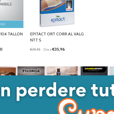
 104 TALLON
EPITACT ORT CORR AL VALG
NTT S
10
€35,96
€39,95
Ora a
Quantità:
ANTITÀ DI UNDEFINED
 QUANTITÀ DI UNDEFINED
DIMINUISCI QUANTITÀ DI UNDEFINED
AUMENTA QUANTITÀ DI UNDEFINED
GIUNGI AL
AGGIUNGI AL
ARRELLO
CARRELLO