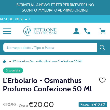
ISCRIVITI ALLA NEWSLETTER PER RICEVERE UNO
SCONTO IMMEDIATO AL PRIMO ORDINE!
 DEL MESE → ✨
MENU
Ricerca
CE
L'Erbolario - Osmanthus Profumo Confezione 50 Ml
Disponibile
L'Erbolario - Osmanthus
AGGI
ALLA
Profumo Confezione 50 Ml
LISTA
DEI
DESID
€20,00
€30,90
Risparmi
€10,90
Ora a