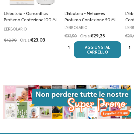
L'Erbolario - Osmanthus
L'Erbolario - Meharees
L'Er
Profumo Confezione 100 Ml
Profumo Confezione 50 Ml
Conf
L'ERBOLARIO
L'ER
L'ERBOLARIO
€29,25
€32,50
Ora a
€29,
€23,03
€42,90
Ora a
Quantità:
Quan
AGGIUNGI AL
CARRELLO