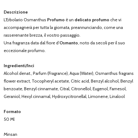
Descrizione
L'Erbolario Osmanthus
Profumo
è un
delicato profumo
che vi
accompagnerà per tutta la giornata, preannunciando, come una
rasserenante brezza, il vostro passaggio.
Una fragranza data dal fiore d’
Osmanto
, noto da secoli per il suo
eccezionale profumo.
Ingredienti/Inci
Alcohol denat., Parfum (Fragrance), Aqua (Water), Osmanthus fragrans
flower extract, Tocopheryl acetate, Citric acid, Benzyl alcohol, Benzyl
benzoate, Benzyl cinnamate, Citral, Citronellol, Eugenol, Farnesol,
Geraniol, Hexyl cinnamal, Hydroxycitronellal, Limonene, Linalool
Formato
50 Ml
Minsan