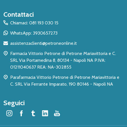
Inizio
Contattaci
del
Chiamaci: 081 193 030 15
piè
WhatsApp: 3930657273
di
assistenzaclienti@petroneonline.it
pagina
Farmacia Vittorio Petrone di Petrone Mariavittoria e C.
SRL Via Portamedina 8, 80134 - Napoli NA P.IVA:
01211040637 REA: NA-302855
Parafarmacia Vittorio Petrone di Petrone Mariavittoria e
C. SRL Via Ferrante Imparato, 190 80146 - Napoli NA
Seguici