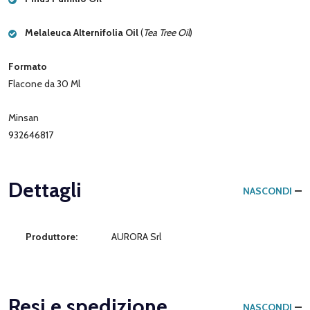
Melaleuca Alternifolia Oil
(
Tea Tree Oil
)
Formato
Flacone da 30 Ml
Minsan
932646817
Dettagli
NASCONDI
Produttore:
AURORA Srl
Resi e spedizione
NASCONDI