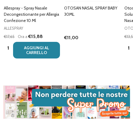
Allespray - Spray Nasale
OTOSAN NASAL SPRAY BABY
Otos
Decongestionante per Allergia
30ML
Solu
Confezione 10 Ml
Nasa
ALLESPRAY
OTO
€15,88
€17,65
Ora a
€13,
€11,00
Quantità:
Quan
AGGIUNGI AL
CARRELLO