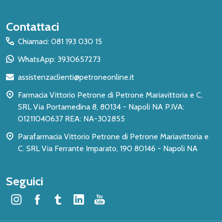
Inizio
Contattaci
del
Chiamaci: 081 193 030 15
piè
WhatsApp: 3930657273
di
assistenzaclienti@petroneonline.it
pagina
Farmacia Vittorio Petrone di Petrone Mariavittoria e C.
SRL Via Portamedina 8, 80134 - Napoli NA P.IVA:
01211040637 REA: NA-302855
Parafarmacia Vittorio Petrone di Petrone Mariavittoria e
C. SRL Via Ferrante Imparato, 190 80146 - Napoli NA
Seguici