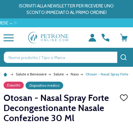
ISCRIVITI ALLA NEWSLETTER PER RICEVERE UNO
SCONTO IMMEDIATO AL PRIMO ORDINE!
 ✨
MENU
Ricerca
CE
Salute e Benessere
Salute
Naso
Otosan - Nasal Spray Forte 
Esaurito
Dispositivo medico
Otosan - Nasal Spray Forte
AGGI
ALLA
Decongestionante Nasale
LISTA
DEI
Confezione 30 Ml
DESID