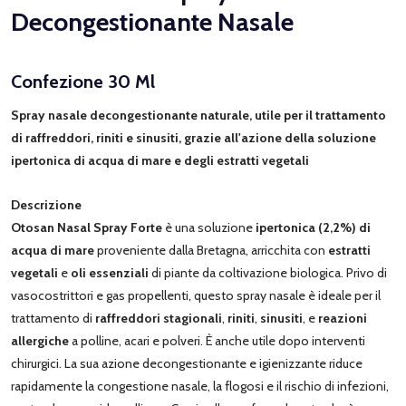
Decongestionante Nasale
Confezione 30 Ml
Spray nasale decongestionante naturale, utile per il trattamento
di raffreddori, riniti e sinusiti, grazie all'azione della soluzione
ipertonica di acqua di mare e degli estratti vegetali
Descrizione
Otosan Nasal Spray Forte
è una soluzione
ipertonica (2,2%) di
acqua di mare
proveniente dalla Bretagna, arricchita con
estratti
vegetali
e
oli essenziali
di piante da coltivazione biologica. Privo di
vasocostrittori e gas propellenti, questo spray nasale è ideale per il
trattamento di
raffreddori stagionali
,
riniti
,
sinusiti
, e
reazioni
allergiche
a polline, acari e polveri. È anche utile dopo interventi
chirurgici. La sua azione decongestionante e igienizzante riduce
rapidamente la congestione nasale, la flogosi e il rischio di infezioni,