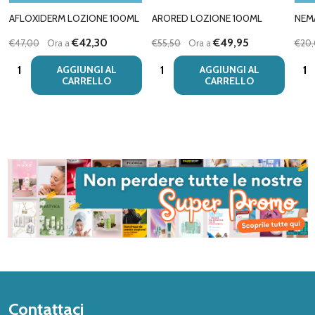
AFLOXIDERM LOZIONE 100ML
ARORED LOZIONE 100ML
NEM
€42,30
€49,95
€47,00
Ora a
€55,50
Ora a
€20
Quantità:
Quantità:
Quan
AGGIUNGI AL
AGGIUNGI AL
CARRELLO
CARRELLO
Inizio
Contattaci