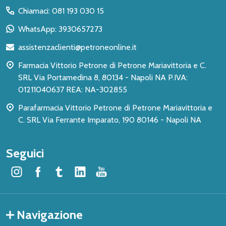
del
Chiamaci: 081 193 030 15
piè
WhatsApp: 3930657273
di
assistenzaclienti@petroneonline.it
pagina
Farmacia Vittorio Petrone di Petrone Mariavittoria e C.
SRL Via Portamedina 8, 80134 - Napoli NA P.IVA:
01211040637 REA: NA-302855
Parafarmacia Vittorio Petrone di Petrone Mariavittoria e
C. SRL Via Ferrante Imparato, 190 80146 - Napoli NA
Seguici
Navigazione