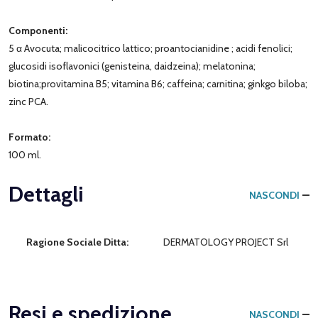
Componenti:
5 α Avocuta; malicocitrico lattico; proantocianidine ; acidi fenolici;
glucosidi isoflavonici (genisteina, daidzeina); melatonina;
biotina;provitamina B5; vitamina B6; caffeina; carnitina; ginkgo biloba;
zinc PCA.
Formato:
100 ml.
Dettagli
NASCONDI
Ragione Sociale Ditta:
DERMATOLOGY PROJECT Srl
Resi e spedizione
NASCONDI