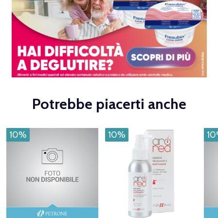
Potrebbe piacerti anche
10%
10%
1