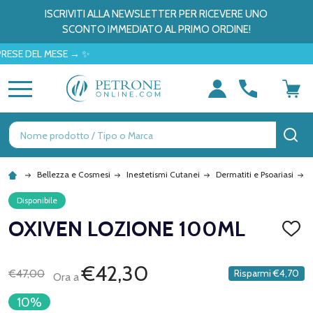
ISCRIVITI ALLA NEWSLETTER PER RICEVERE UNO
SCONTO IMMEDIATO AL PRIMO ORDINE!
DEL MESE → ✨
MENU
Ricerca
CE
Bellezza e Cosmesi
Inestetismi Cutanei
Dermatiti e Psoariasi
Disponibile
OXIVEN LOZIONE 100ML
AGGI
ALLA
LISTA
DEI
€42,30
€47,00
Risparmi
€4,70
Ora a
DESID
10%