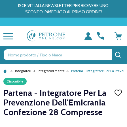
ISCRIVITI ALLA NEWSLETTER PER RICEVERE UNO
SCONTO IMMEDIATO AL PRIMO ORDINE!
MENU
Ricerca
CE
Integratori
Integratori Mente
Partena - Integratore Per La Preve
Disponibile
Partena - Integratore Per La
AGGI
ALLA
Prevenzione Dell'Emicrania
LISTA
DEI
Confezione 28 Compresse
DESID