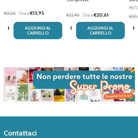
MIT
€13,95
€15,50
Ora a
€20,61
€22,90
Ora a
€20
Quantità:
Quantità:
Quan
AGGIUNGI AL
AGGIUNGI AL
CARRELLO
CARRELLO
Inizio
Contattaci