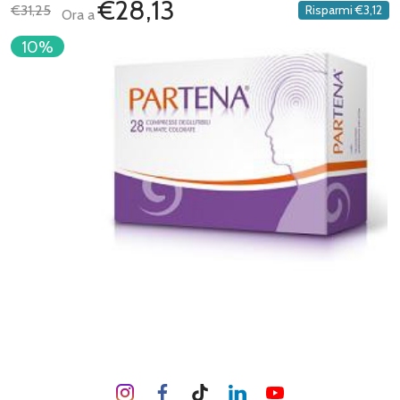
€28,13
€31,25
Risparmi
€3,12
Ora a
10%