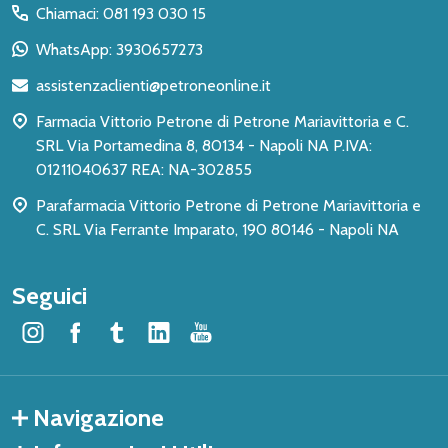
del
Chiamaci: 081 193 030 15
piè
WhatsApp: 3930657273
di
assistenzaclienti@petroneonline.it
pagina
Farmacia Vittorio Petrone di Petrone Mariavittoria e C.
SRL Via Portamedina 8, 80134 - Napoli NA P.IVA:
01211040637 REA: NA-302855
Parafarmacia Vittorio Petrone di Petrone Mariavittoria e
C. SRL Via Ferrante Imparato, 190 80146 - Napoli NA
Seguici
Navigazione