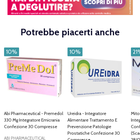
Potrebbe piacerti anche
10%
10%
21
Abi Pharmaceutical - Premedol
Ureidra - Integratore
Mito
330 Mg Integratore Emicrania
Alimentare Trattamento E
Inte
Confezione 30 Compresse
Prevenzione Patologie
Conf
Prostatiche Confezione 30
(Sca
ABI PHARMACEUTICAL
Compresse
28/0